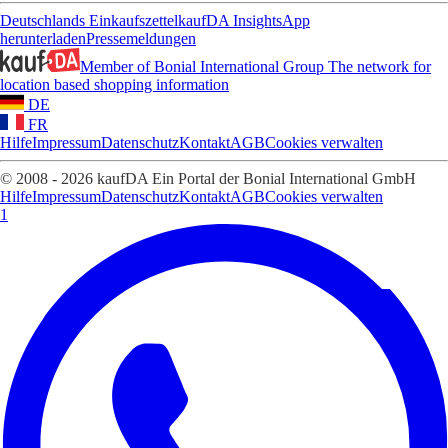
Deutschlands Einkaufszettel
kaufDA Insights
App
herunterladen
Pressemeldungen
Member of Bonial International Group
The network for
location based shopping information
DE
FR
Hilfe
Impressum
Datenschutz
Kontakt
AGB
Cookies verwalten
© 2008 - 2026 kaufDA Ein Portal der Bonial International GmbH
Hilfe
Impressum
Datenschutz
Kontakt
AGB
Cookies verwalten
1