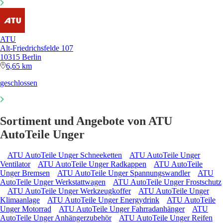
ATU
Alt-Friedrichsfelde 107
10315 Berlin
6,65 km
geschlossen
Sortiment und Angebote von ATU
AutoTeile Unger
ATU AutoTeile Unger Schneeketten
ATU AutoTeile Unger
Ventilator
ATU AutoTeile Unger Radkappen
ATU AutoTeile
Unger Bremsen
ATU AutoTeile Unger Spannungswandler
ATU
AutoTeile Unger Werkstattwagen
ATU AutoTeile Unger Frostschutz
ATU AutoTeile Unger Werkzeugkoffer
ATU AutoTeile Unger
Klimaanlage
ATU AutoTeile Unger Energydrink
ATU AutoTeile
Unger Motorrad
ATU AutoTeile Unger Fahrradanhänger
ATU
AutoTeile Unger Anhängerzubehör
ATU AutoTeile Unger Reifen