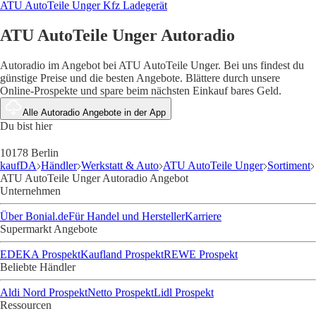
ATU AutoTeile Unger Kfz Ladegerät
ATU AutoTeile Unger Autoradio
Autoradio im Angebot bei ATU AutoTeile Unger. Bei uns findest du
günstige Preise und die besten Angebote. Blättere durch unsere
Online-Prospekte und spare beim nächsten Einkauf bares Geld.
Alle Autoradio Angebote in der App
Du bist hier
10178 Berlin
kaufDA
Händler
Werkstatt & Auto
ATU AutoTeile Unger
Sortiment
ATU AutoTeile Unger Autoradio Angebot
Unternehmen
Über Bonial.de
Für Handel und Hersteller
Karriere
Supermarkt Angebote
EDEKA Prospekt
Kaufland Prospekt
REWE Prospekt
Beliebte Händler
Aldi Nord Prospekt
Netto Prospekt
Lidl Prospekt
Ressourcen