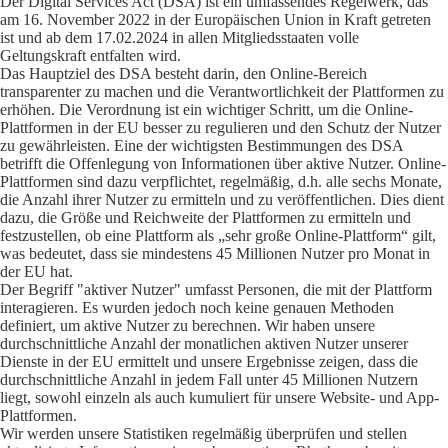
Der Digital Services Act (DSA) ist ein umfassendes Regelwerk, das
am 16. November 2022 in der Europäischen Union in Kraft getreten
ist und ab dem 17.02.2024 in allen Mitgliedsstaaten volle
Geltungskraft entfalten wird.
Das Hauptziel des DSA besteht darin, den Online-Bereich
transparenter zu machen und die Verantwortlichkeit der Plattformen zu
erhöhen. Die Verordnung ist ein wichtiger Schritt, um die Online-
Plattformen in der EU besser zu regulieren und den Schutz der Nutzer
zu gewährleisten. Eine der wichtigsten Bestimmungen des DSA
betrifft die Offenlegung von Informationen über aktive Nutzer. Online-
Plattformen sind dazu verpflichtet, regelmäßig, d.h. alle sechs Monate,
die Anzahl ihrer Nutzer zu ermitteln und zu veröffentlichen. Dies dient
dazu, die Größe und Reichweite der Plattformen zu ermitteln und
festzustellen, ob eine Plattform als „sehr große Online-Plattform“ gilt,
was bedeutet, dass sie mindestens 45 Millionen Nutzer pro Monat in
der EU hat.
Der Begriff "aktiver Nutzer" umfasst Personen, die mit der Plattform
interagieren. Es wurden jedoch noch keine genauen Methoden
definiert, um aktive Nutzer zu berechnen. Wir haben unsere
durchschnittliche Anzahl der monatlichen aktiven Nutzer unserer
Dienste in der EU ermittelt und unsere Ergebnisse zeigen, dass die
durchschnittliche Anzahl in jedem Fall unter 45 Millionen Nutzern
liegt, sowohl einzeln als auch kumuliert für unsere Website- und App-
Plattformen.
Wir werden unsere Statistiken regelmäßig überprüfen und stellen