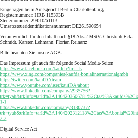
Eingetragen beim Amtsgericht Berlin-Charlottenburg,
Registernummer: HRB 115393B
Steuernummer: 29/010/61113
Umsatzsteueridentifikationsnummer: DE261590654
Verantwortlich für den Inhalt nach §18 Abs.2 MStV: Christoph Eck-
Schmidt, Karsten Lehmann, Florian Reinartz
Bitte beachten Sie unsere AGB.
Das Impressum gilt auch für folgende Social Media-Seiten:
https://www.facebook.com/kaufda?fref=ts
https://www.xing.com/companies/kaufda-bonialinternationalgmbh
https://twitter.com/kaufDAteam
https://www.youtube.com/user/kaufDA/about
https://www.linkedin.com/company/2935756?
trk=tyah&trkInfo=tarId%3A1404203606781%2Ctas%3Akaufda%2C
1-1
https://www.linkedin.com/company/3130737?
trk=tyah&trkInfo=tarId%3A1404202312118%2Ctas%3Abonial%20in
2-2
Digital Service Act