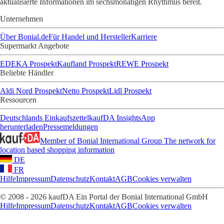
aktualisierte Informationen im sechsmonatigen Rhythmus bereit.
Unternehmen
Über Bonial.de
Für Handel und Hersteller
Karriere
Supermarkt Angebote
EDEKA Prospekt
Kaufland Prospekt
REWE Prospekt
Beliebte Händler
Aldi Nord Prospekt
Netto Prospekt
Lidl Prospekt
Ressourcen
Deutschlands Einkaufszettel
kaufDA Insights
App
herunterladen
Pressemeldungen
Member of Bonial International Group
The network for
location based shopping information
DE
FR
Hilfe
Impressum
Datenschutz
Kontakt
AGB
Cookies verwalten
© 2008 - 2026 kaufDA Ein Portal der Bonial International GmbH
Hilfe
Impressum
Datenschutz
Kontakt
AGB
Cookies verwalten