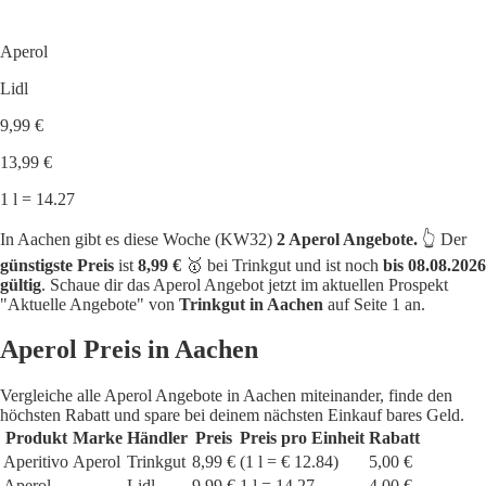
Aperol
Lidl
9,99 €
13,99 €
1 l = 14.27
In Aachen gibt es diese Woche (KW32)
2 Aperol Angebote.
👆 Der
günstigste Preis
ist
8,99 €
🥇 bei Trinkgut und ist noch
bis 08.08.2026
gültig
. Schaue dir das Aperol Angebot jetzt im aktuellen Prospekt
"Aktuelle Angebote" von
Trinkgut in Aachen
auf Seite 1 an.
Aperol Preis in Aachen
Vergleiche alle Aperol Angebote in Aachen miteinander, finde den
höchsten Rabatt und spare bei deinem nächsten Einkauf bares Geld.
Produkt
Marke
Händler
Preis
Preis pro Einheit
Rabatt
Aperitivo
Aperol
Trinkgut
8,99 €
(1 l = € 12.84)
5,00 €
Aperol
Lidl
9,99 €
1 l = 14.27
4,00 €