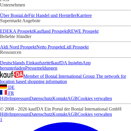
Unternehmen
Über Bonial.de
Für Handel und Hersteller
Karriere
Supermarkt Angebote
EDEKA Prospekt
Kaufland Prospekt
REWE Prospekt
Beliebte Händler
Aldi Nord Prospekt
Netto Prospekt
Lidl Prospekt
Ressourcen
Deutschlands Einkaufszettel
kaufDA Insights
App
herunterladen
Pressemeldungen
Member of Bonial International Group
The network for
location based shopping information
DE
FR
Hilfe
Impressum
Datenschutz
Kontakt
AGB
Cookies verwalten
© 2008 - 2026 kaufDA Ein Portal der Bonial International GmbH
Hilfe
Impressum
Datenschutz
Kontakt
AGB
Cookies verwalten
1