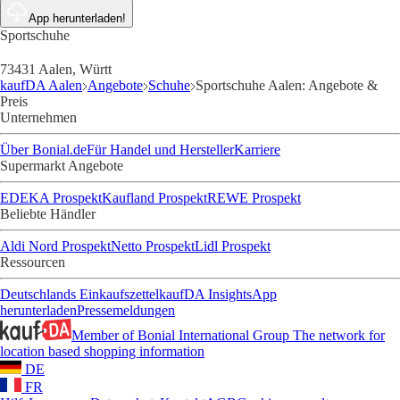
App herunterladen!
Sportschuhe
73431 Aalen, Württ
kaufDA Aalen
Angebote
Schuhe
Sportschuhe Aalen: Angebote &
Preis
Unternehmen
Über Bonial.de
Für Handel und Hersteller
Karriere
Supermarkt Angebote
EDEKA Prospekt
Kaufland Prospekt
REWE Prospekt
Beliebte Händler
Aldi Nord Prospekt
Netto Prospekt
Lidl Prospekt
Ressourcen
Deutschlands Einkaufszettel
kaufDA Insights
App
herunterladen
Pressemeldungen
Member of Bonial International Group
The network for
location based shopping information
DE
FR