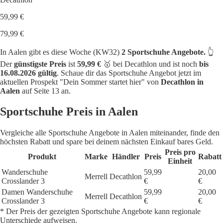
59,99 €
79,99 €
In Aalen gibt es diese Woche (KW32)
2 Sportschuhe Angebote.
👆
Der
günstigste Preis
ist
59,99 €
🥇 bei Decathlon und ist noch
bis
16.08.2026 gültig
. Schaue dir das Sportschuhe Angebot jetzt im
aktuellen Prospekt "Dein Sommer startet hier" von
Decathlon in
Aalen
auf Seite 13 an.
Sportschuhe Preis in Aalen
Vergleiche alle Sportschuhe Angebote in Aalen miteinander, finde den
höchsten Rabatt und spare bei deinem nächsten Einkauf bares Geld.
Preis pro
Produkt
Marke
Händler
Preis
Rabatt
Einheit
Wanderschuhe
59,99
20,00
Merrell
Decathlon
Crosslander 3
€
€
Damen Wanderschuhe
59,99
20,00
Merrell
Decathlon
Crosslander 3
€
€
* Der Preis der gezeigten Sportschuhe Angebote kann regionale
Unterschiede aufweisen.