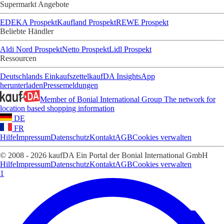
Supermarkt Angebote
EDEKA Prospekt
Kaufland Prospekt
REWE Prospekt
Beliebte Händler
Aldi Nord Prospekt
Netto Prospekt
Lidl Prospekt
Ressourcen
Deutschlands Einkaufszettel
kaufDA Insights
App
herunterladen
Pressemeldungen
Member of Bonial International Group
The network for
location based shopping information
DE
FR
Hilfe
Impressum
Datenschutz
Kontakt
AGB
Cookies verwalten
© 2008 - 2026 kaufDA Ein Portal der Bonial International GmbH
Hilfe
Impressum
Datenschutz
Kontakt
AGB
Cookies verwalten
1