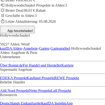
💶 Bester Preis:
49,91 €
📮 Hollywoodschaukel Prospekte in Ahlen:
3
💥 Bester Deal:
99,01 € Rabatt
🛒 Geschäfte in Ahlen:
3
⏱️ Letzte Aktualisierung:
05.08.2026
App herunterladen!
Hollywoodschaukel
59227 Ahlen, Westf
kaufDA Ahlen
Angebote
Garten
Gartenmöbel
Hollywoodschaukel
Ahlen: Angebote & Preis
Unternehmen
Über Bonial.de
Für Handel und Hersteller
Karriere
Supermarkt Angebote
EDEKA Prospekt
Kaufland Prospekt
REWE Prospekt
Beliebte Händler
Aldi Nord Prospekt
Netto Prospekt
Lidl Prospekt
Ressourcen
Deutschlands Einkaufszettel
kaufDA Insights
App