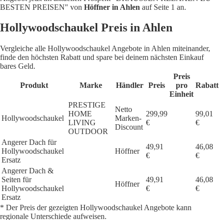
BESTEN PREISEN" von
Höffner in Ahlen
auf Seite 1 an.
Hollywoodschaukel Preis in Ahlen
Vergleiche alle Hollywoodschaukel Angebote in Ahlen miteinander,
finde den höchsten Rabatt und spare bei deinem nächsten Einkauf
bares Geld.
Preis
Produkt
Marke
Händler
Preis
pro
Rabatt
Einheit
PRESTIGE
Netto
HOME
299,99
99,01
Hollywoodschaukel
Marken-
LIVING
€
€
Discount
OUTDOOR
Angerer Dach für
49,91
46,08
Hollywoodschaukel
Höffner
€
€
Ersatz
Angerer Dach &
Seiten für
49,91
46,08
Höffner
Hollywoodschaukel
€
€
Ersatz
* Der Preis der gezeigten Hollywoodschaukel Angebote kann
regionale Unterschiede aufweisen.