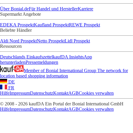
Über Bonial.de
Für Handel und Hersteller
Karriere
Supermarkt Angebote
EDEKA Prospekt
Kaufland Prospekt
REWE Prospekt
Beliebte Händler
Aldi Nord Prospekt
Netto Prospekt
Lidl Prospekt
Ressourcen
Deutschlands Einkaufszettel
kaufDA Insights
App
herunterladen
Pressemeldungen
Member of Bonial International Group
The network for
location based shopping information
DE
FR
Hilfe
Impressum
Datenschutz
Kontakt
AGB
Cookies verwalten
© 2008 - 2026 kaufDA Ein Portal der Bonial International GmbH
Hilfe
Impressum
Datenschutz
Kontakt
AGB
Cookies verwalten