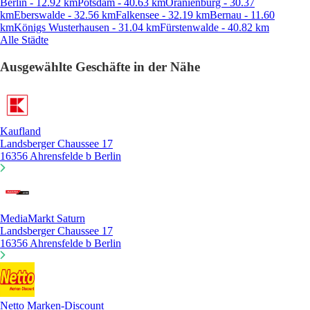
Berlin - 12.92 km
Potsdam - 40.63 km
Oranienburg - 30.37
km
Eberswalde - 32.56 km
Falkensee - 32.19 km
Bernau - 11.60
km
Königs Wusterhausen - 31.04 km
Fürstenwalde - 40.82 km
Alle Städte
Ausgewählte Geschäfte in der Nähe
Kaufland
Landsberger Chaussee 17
16356 Ahrensfelde b Berlin
MediaMarkt Saturn
Landsberger Chaussee 17
16356 Ahrensfelde b Berlin
Netto Marken-Discount