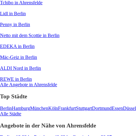
Tchibo
in Ahrensfelde
Lidl
in Berlin
Penny
in Berlin
Netto mit dem Scottie
in Berlin
EDEKA
in Berlin
Mäc-Geiz
in Berlin
ALDI Nord
in Berlin
REWE
in Berlin
Alle Angebote in Ahrensfelde
Top Städte
Berlin
Hamburg
München
Köln
Frankfurt
Stuttgart
Dortmund
Essen
Düssel
Alle Städte
Angebote in der Nähe von Ahrensfelde