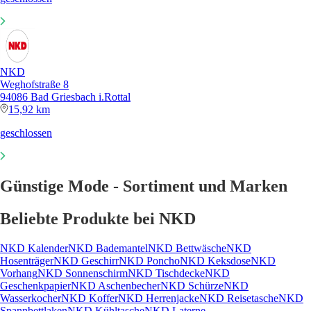
NKD
Weghofstraße 8
94086 Bad Griesbach i.Rottal
15,92 km
geschlossen
Günstige Mode - Sortiment und Marken
Beliebte Produkte bei NKD
NKD Kalender
NKD Bademantel
NKD Bettwäsche
NKD
Hosenträger
NKD Geschirr
NKD Poncho
NKD Keksdose
NKD
Vorhang
NKD Sonnenschirm
NKD Tischdecke
NKD
Geschenkpapier
NKD Aschenbecher
NKD Schürze
NKD
Wasserkocher
NKD Koffer
NKD Herrenjacke
NKD Reisetasche
NKD
Spannbettlaken
NKD Kühltasche
NKD Laterne