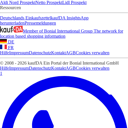
Aldi Nord Prospekt
Netto Prospekt
Lidl Prospekt
Ressourcen
Deutschlands Einkaufszettel
kaufDA Insights
App
herunterladen
Pressemeldungen
Member of Bonial International Group
The network for
location based shopping information
DE
FR
Hilfe
Impressum
Datenschutz
Kontakt
AGB
Cookies verwalten
© 2008 - 2026 kaufDA Ein Portal der Bonial International GmbH
Hilfe
Impressum
Datenschutz
Kontakt
AGB
Cookies verwalten
1