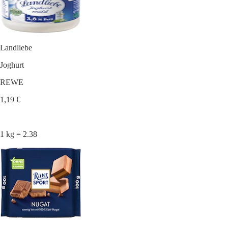
Landliebe
Joghurt
REWE
1,19 €
1 kg = 2.38