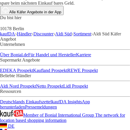
spare beim nächsten Einkauf bares Geld.
Alle Käfer Angebote in der App
Du bist hier
10178 Berlin
kaufDA
Händler
Discounter
Aldi Süd
Sortiment
Aldi Süd Käfer
Angebot
Unternehmen
Über Bonial.de
Für Handel und Hersteller
Karriere
Supermarkt Angebote
EDEKA Prospekt
Kaufland Prospekt
REWE Prospekt
Beliebte Händler
Aldi Nord Prospekt
Netto Prospekt
Lidl Prospekt
Ressourcen
Deutschlands Einkaufszettel
kaufDA Insights
App
herunterladen
Pressemeldungen
Member of Bonial International Group
The network for
location based shopping information
DE