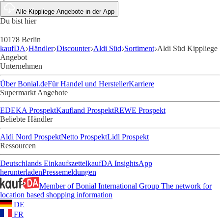
Alle Kippliege Angebote in der App
Du bist hier
10178 Berlin
kaufDA
Händler
Discounter
Aldi Süd
Sortiment
Aldi Süd Kippliege
Angebot
Unternehmen
Über Bonial.de
Für Handel und Hersteller
Karriere
Supermarkt Angebote
EDEKA Prospekt
Kaufland Prospekt
REWE Prospekt
Beliebte Händler
Aldi Nord Prospekt
Netto Prospekt
Lidl Prospekt
Ressourcen
Deutschlands Einkaufszettel
kaufDA Insights
App
herunterladen
Pressemeldungen
Member of Bonial International Group
The network for
location based shopping information
DE
FR