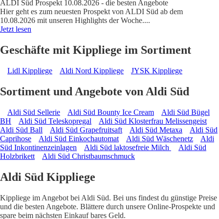
ALDI Süd Prospekt 10.08.2026 - die besten Angebote
Hier geht es zum neuesten Prospekt von ALDI Süd ab dem
10.08.2026 mit unseren Highlights der Woche.
...
Jetzt lesen
Geschäfte mit Kippliege im Sortiment
Lidl Kippliege
Aldi Nord Kippliege
JYSK Kippliege
Sortiment und Angebote von Aldi Süd
Aldi Süd Sellerie
Aldi Süd Bounty Ice Cream
Aldi Süd Bügel
BH
Aldi Süd Teleskopregal
Aldi Süd Klosterfrau Melissengeist
Aldi Süd Ball
Aldi Süd Grapefruitsaft
Aldi Süd Metaxa
Aldi Süd
Caprihose
Aldi Süd Einkochautomat
Aldi Süd Wäschenetz
Aldi
Süd Inkontinenzeinlagen
Aldi Süd laktosefreie Milch
Aldi Süd
Holzbrikett
Aldi Süd Christbaumschmuck
Aldi Süd Kippliege
Kippliege im Angebot bei Aldi Süd. Bei uns findest du günstige Preise
und die besten Angebote. Blättere durch unsere Online-Prospekte und
spare beim nächsten Einkauf bares Geld.