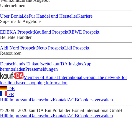
Weinkühlschrank Angebot
Unternehmen
Über Bonial.de
Für Handel und Hersteller
Karriere
Supermarkt Angebote
EDEKA Prospekt
Kaufland Prospekt
REWE Prospekt
Beliebte Händler
Aldi Nord Prospekt
Netto Prospekt
Lidl Prospekt
Ressourcen
Deutschlands Einkaufszettel
kaufDA Insights
App
herunterladen
Pressemeldungen
Member of Bonial International Group
The network for
location based shopping information
DE
FR
Hilfe
Impressum
Datenschutz
Kontakt
AGB
Cookies verwalten
© 2008 - 2026 kaufDA Ein Portal der Bonial International GmbH
Hilfe
Impressum
Datenschutz
Kontakt
AGB
Cookies verwalten