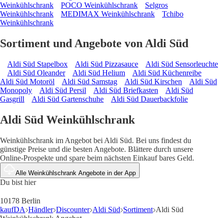
Weinkühlschrank
POCO Weinkühlschrank
Selgros
Weinkühlschrank
MEDIMAX Weinkühlschrank
Tchibo
Weinkühlschrank
Sortiment und Angebote von Aldi Süd
Aldi Süd Stapelbox
Aldi Süd Pizzasauce
Aldi Süd Sensorleuchte
Aldi Süd Oleander
Aldi Süd Helium
Aldi Süd Küchenreibe
Aldi Süd Motoröl
Aldi Süd Samstag
Aldi Süd Kirschen
Aldi Süd
Monopoly
Aldi Süd Persil
Aldi Süd Briefkasten
Aldi Süd
Gasgrill
Aldi Süd Gartenschuhe
Aldi Süd Dauerbackfolie
Aldi Süd Weinkühlschrank
Weinkühlschrank im Angebot bei Aldi Süd. Bei uns findest du
günstige Preise und die besten Angebote. Blättere durch unsere
Online-Prospekte und spare beim nächsten Einkauf bares Geld.
Alle Weinkühlschrank Angebote in der App
Du bist hier
10178 Berlin
kaufDA
Händler
Discounter
Aldi Süd
Sortiment
Aldi Süd