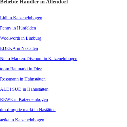
Beliebte Händler in Allendorf
Lidl
in Katzenelnbogen
Penny
in Hünfelden
Woolworth
in Limburg
EDEKA
in Nastätten
Netto Marken-Discount
in Katzenelnbogen
toom Baumarkt
in Diez
Rossmann
in Hahnstätten
ALDI SÜD
in Hahnstätten
REWE
in Katzenelnbogen
dm-drogerie markt
in Nastätten
aetka
in Katzenelnbogen