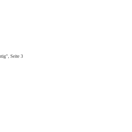
ig", Seite 3