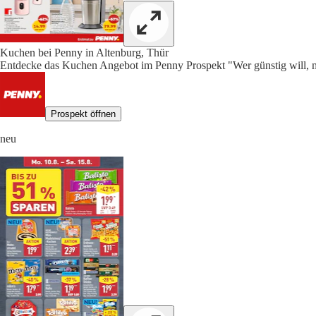
Kuchen bei Penny in Altenburg, Thür
Entdecke das Kuchen Angebot im Penny Prospekt "Wer günstig will, m
Prospekt öffnen
neu