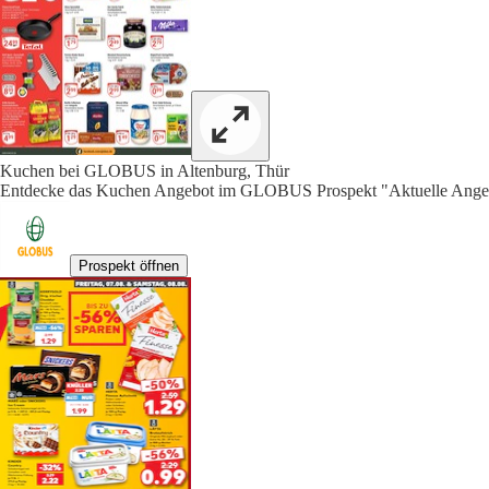
Kuchen bei GLOBUS in Altenburg, Thür
Entdecke das Kuchen Angebot im GLOBUS Prospekt "Aktuelle Angebo
Prospekt öffnen