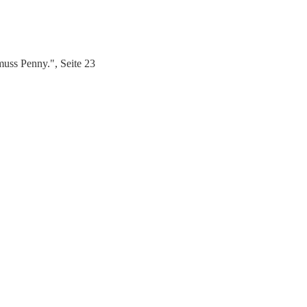
uss Penny.", Seite 23