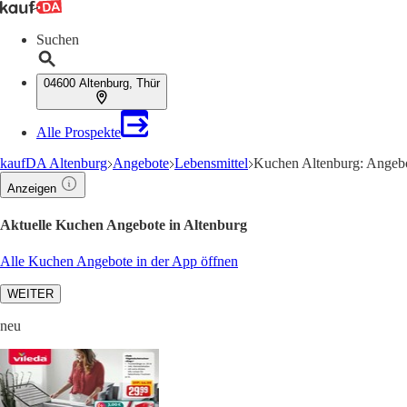
Suchen
04600 Altenburg, Thür
Alle Prospekte
kaufDA Altenburg
Angebote
Lebensmittel
Kuchen Altenburg: Angebo
Anzeigen
Aktuelle Kuchen Angebote in Altenburg
Alle Kuchen Angebote in der App öffnen
WEITER
neu