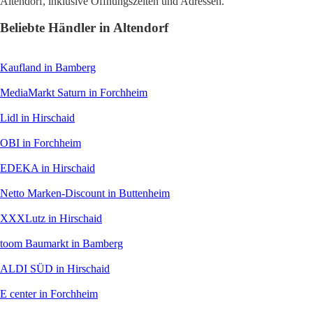
Altendorf, inklusive Öffnungszeiten und Adressen.
Beliebte Händler in Altendorf
Kaufland
in Bamberg
MediaMarkt Saturn
in Forchheim
Lidl
in Hirschaid
OBI
in Forchheim
EDEKA
in Hirschaid
Netto Marken-Discount
in Buttenheim
XXXLutz
in Hirschaid
toom Baumarkt
in Bamberg
ALDI SÜD
in Hirschaid
E center
in Forchheim