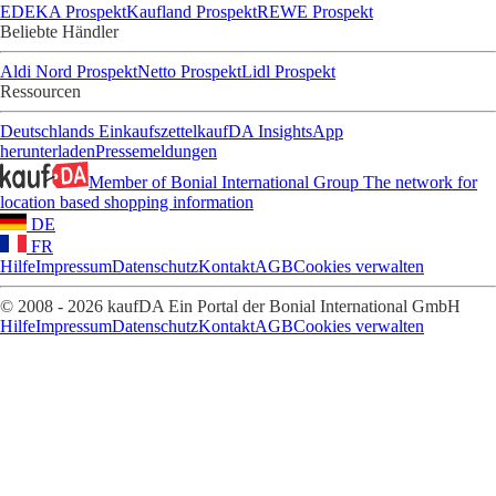
EDEKA Prospekt
Kaufland Prospekt
REWE Prospekt
Beliebte Händler
Aldi Nord Prospekt
Netto Prospekt
Lidl Prospekt
Ressourcen
Deutschlands Einkaufszettel
kaufDA Insights
App
herunterladen
Pressemeldungen
Member of Bonial International Group
The network for
location based shopping information
DE
FR
Hilfe
Impressum
Datenschutz
Kontakt
AGB
Cookies verwalten
© 2008 - 2026 kaufDA Ein Portal der Bonial International GmbH
Hilfe
Impressum
Datenschutz
Kontakt
AGB
Cookies verwalten