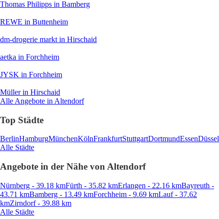
Thomas Philipps
in Bamberg
REWE
in Buttenheim
dm-drogerie markt
in Hirschaid
aetka
in Forchheim
JYSK
in Forchheim
Müller
in Hirschaid
Alle Angebote in Altendorf
Top Städte
Berlin
Hamburg
München
Köln
Frankfurt
Stuttgart
Dortmund
Essen
Düssel
Alle Städte
Angebote in der Nähe von Altendorf
Nürnberg - 39.18 km
Fürth - 35.82 km
Erlangen - 22.16 km
Bayreuth -
43.71 km
Bamberg - 13.49 km
Forchheim - 9.69 km
Lauf - 37.62
km
Zirndorf - 39.88 km
Alle Städte