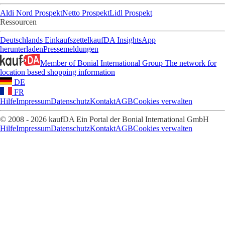
Aldi Nord Prospekt
Netto Prospekt
Lidl Prospekt
Ressourcen
Deutschlands Einkaufszettel
kaufDA Insights
App
herunterladen
Pressemeldungen
Member of Bonial International Group
The network for
location based shopping information
DE
FR
Hilfe
Impressum
Datenschutz
Kontakt
AGB
Cookies verwalten
© 2008 - 2026 kaufDA Ein Portal der Bonial International GmbH
Hilfe
Impressum
Datenschutz
Kontakt
AGB
Cookies verwalten