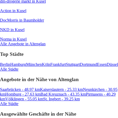
dm-drogerie markt
in Kusel
Action
in Kusel
DocMorris
in Baumholder
NKD
in Kusel
Norma
in Kusel
Alle Angebote in Altenglan
Top Städte
Berlin
Hamburg
München
Köln
Frankfurt
Stuttgart
Dortmund
Essen
Düssel
Alle Städte
Angebote in der Nähe von Altenglan
Saarbrücken - 48.97 km
Kaiserslautern - 25.33 km
Neunkirchen - 30.95
km
Homburg - 27.63 km
Bad Kreuznach - 43.35 km
Pirmasens - 40.29
km
Völklingen - 55.05 km
St. Ingbert - 39.25 km
Alle Städte
Ausgewählte Geschäfte in der Nähe