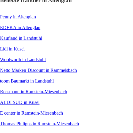
Beliebte Händler in Altenglan
Penny
in Altenglan
EDEKA
in Altenglan
Kaufland
in Landstuhl
Lidl
in Kusel
Woolworth
in Landstuhl
Netto Marken-Discount
in Rammelsbach
toom Baumarkt
in Landstuhl
Rossmann
in Ramstein-Miesenbach
ALDI SÜD
in Kusel
E center
in Ramstein-Miesenbach
Thomas Philipps
in Ramstein-Miesenbach