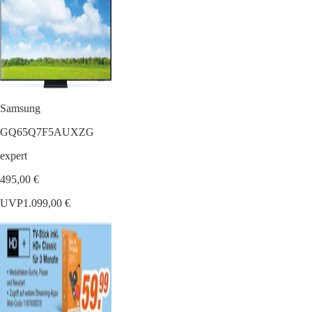
Samsung
GQ65Q7F5AUXZG
expert
495,00 €
UVP
1.099,00 €