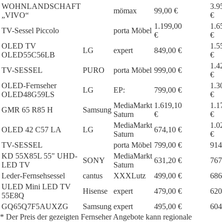
WOHNLANDSCHAFT
3.9
mömax
99,00 €
„VIVO“
€
1.199,00
1.6
TV-Sessel Piccolo
porta Möbel
€
€
OLED TV
1.5
LG
expert
849,00 €
OLED55C56LB
€
1.4
TV-SESSEL
PURO
porta Möbel
999,00 €
€
OLED-Fernseher
1.3
LG
EP:
799,00 €
OLED48G59LS
€
MediaMarkt
1.619,10
1.1
GMR 65 R85 H
Samsung
Saturn
€
€
MediaMarkt
1.0
OLED 42 C57 LA
LG
674,10 €
Saturn
€
TV-SESSEL
porta Möbel
799,00 €
914
KD 55X85L 55" UHD-
MediaMarkt
SONY
631,20 €
767
LED TV
Saturn
Leder-Fernsehsessel
cantus
XXXLutz
499,00 €
686
ULED Mini LED TV
Hisense
expert
479,00 €
620
55E8Q
GQ65Q7F5AUXZG
Samsung
expert
495,00 €
604
* Der Preis der gezeigten Fernseher Angebote kann regionale