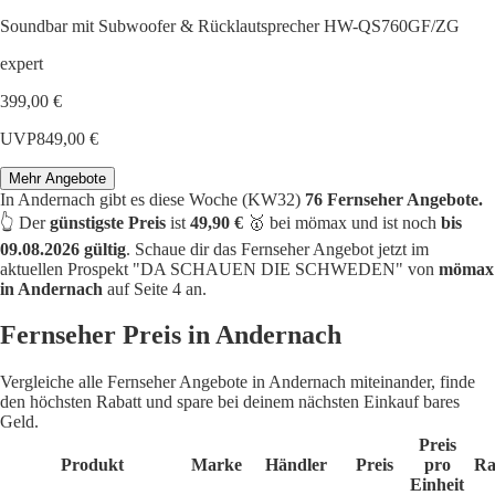
Soundbar mit Subwoofer & Rücklautsprecher HW-QS760GF/ZG
expert
399,00 €
UVP
849,00 €
Mehr Angebote
In Andernach gibt es diese Woche (KW32)
76 Fernseher Angebote.
👆 Der
günstigste Preis
ist
49,90 €
🥇 bei mömax und ist noch
bis
09.08.2026 gültig
. Schaue dir das Fernseher Angebot jetzt im
aktuellen Prospekt "DA SCHAUEN DIE SCHWEDEN" von
mömax
in Andernach
auf Seite 4 an.
Fernseher Preis in Andernach
Vergleiche alle Fernseher Angebote in Andernach miteinander, finde
den höchsten Rabatt und spare bei deinem nächsten Einkauf bares
Geld.
Preis
Produkt
Marke
Händler
Preis
pro
Ra
Einheit