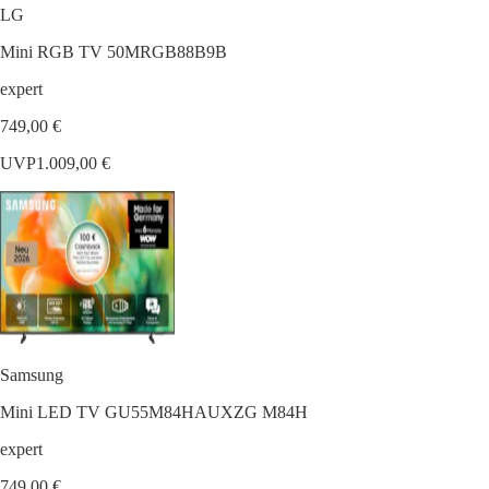
LG
Mini RGB TV 50MRGB88B9B
expert
749,00 €
UVP
1.009,00 €
Samsung
Mini LED TV GU55M84HAUXZG M84H
expert
749,00 €