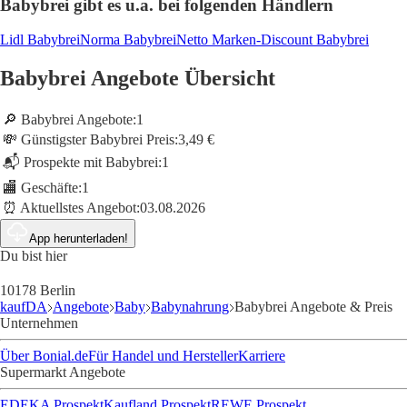
Babybrei gibt es u.a. bei folgenden Händlern
Lidl Babybrei
Norma Babybrei
Netto Marken-Discount Babybrei
Babybrei Angebote Übersicht
🔎 Babybrei Angebote:
1
💸 Günstigster Babybrei Preis:
3,49 €
📬 Prospekte mit Babybrei:
1
🏬 Geschäfte:
1
⏰ Aktuellstes Angebot:
03.08.2026
App herunterladen!
Du bist hier
10178 Berlin
kaufDA
Angebote
Baby
Babynahrung
Babybrei Angebote & Preis
Unternehmen
Über Bonial.de
Für Handel und Hersteller
Karriere
Supermarkt Angebote
EDEKA Prospekt
Kaufland Prospekt
REWE Prospekt