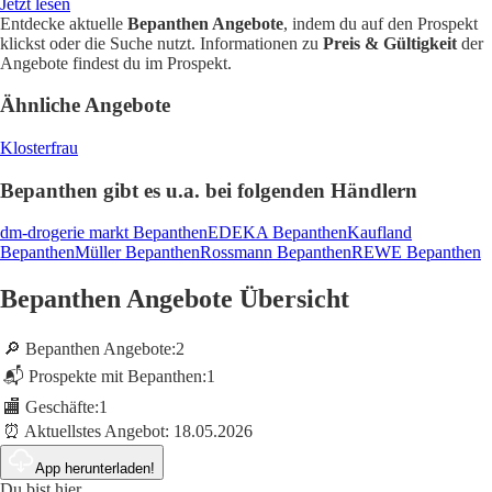
Jetzt lesen
Entdecke aktuelle
Bepanthen Angebote
, indem du auf den Prospekt
klickst oder die Suche nutzt. Informationen zu
Preis & Gültigkeit
der
Angebote findest du im Prospekt.
Ähnliche Angebote
Klosterfrau
Bepanthen gibt es u.a. bei folgenden Händlern
dm-drogerie markt Bepanthen
EDEKA Bepanthen
Kaufland
Bepanthen
Müller Bepanthen
Rossmann Bepanthen
REWE Bepanthen
Bepanthen Angebote Übersicht
🔎 Bepanthen Angebote:
2
📬 Prospekte mit Bepanthen:
1
🏬 Geschäfte:
1
⏰ Aktuellstes Angebot:
18.05.2026
App herunterladen!
Du bist hier