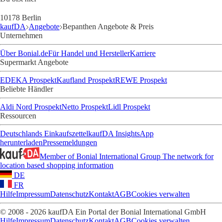
10178 Berlin
kaufDA
Angebote
Bepanthen Angebote & Preis
Unternehmen
Über Bonial.de
Für Handel und Hersteller
Karriere
Supermarkt Angebote
EDEKA Prospekt
Kaufland Prospekt
REWE Prospekt
Beliebte Händler
Aldi Nord Prospekt
Netto Prospekt
Lidl Prospekt
Ressourcen
Deutschlands Einkaufszettel
kaufDA Insights
App
herunterladen
Pressemeldungen
Member of Bonial International Group
The network for
location based shopping information
DE
FR
Hilfe
Impressum
Datenschutz
Kontakt
AGB
Cookies verwalten
© 2008 - 2026 kaufDA Ein Portal der Bonial International GmbH
Hilfe
Impressum
Datenschutz
Kontakt
AGB
Cookies verwalten