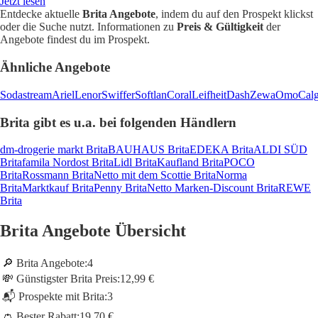
Jetzt lesen
Entdecke aktuelle
Brita Angebote
, indem du auf den Prospekt klickst
oder die Suche nutzt. Informationen zu
Preis & Gültigkeit
der
Angebote findest du im Prospekt.
Ähnliche Angebote
Sodastream
Ariel
Lenor
Swiffer
Softlan
Coral
Leifheit
Dash
Zewa
Omo
Cal
Brita gibt es u.a. bei folgenden Händlern
dm-drogerie markt Brita
BAUHAUS Brita
EDEKA Brita
ALDI SÜD
Brita
famila Nordost Brita
Lidl Brita
Kaufland Brita
POCO
Brita
Rossmann Brita
Netto mit dem Scottie Brita
Norma
Brita
Marktkauf Brita
Penny Brita
Netto Marken-Discount Brita
REWE
Brita
Brita Angebote Übersicht
🔎 Brita Angebote:
4
💸 Günstigster Brita Preis:
12,99 €
📬 Prospekte mit Brita:
3
👛 Bester Rabatt:
19,70 €