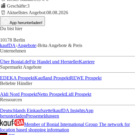
🏬 Geschäfte:
3
⏰ Aktuellstes Angebot:
08.08.2026
App herunterladen!
Du bist hier
10178 Berlin
kaufDA
Angebote
Brita Angebote & Preis
Unternehmen
Über Bonial.de
Für Handel und Hersteller
Karriere
Supermarkt Angebote
EDEKA Prospekt
Kaufland Prospekt
REWE Prospekt
Beliebte Händler
Aldi Nord Prospekt
Netto Prospekt
Lidl Prospekt
Ressourcen
Deutschlands Einkaufszettel
kaufDA Insights
App
herunterladen
Pressemeldungen
Member of Bonial International Group
The network for
location based shopping information