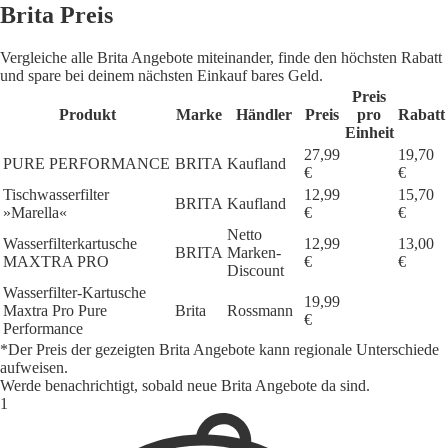
Brita Preis
Vergleiche alle Brita Angebote miteinander, finde den höchsten Rabatt
und spare bei deinem nächsten Einkauf bares Geld.
Preis
Produkt
Marke
Händler
Preis
pro
Rabatt
Einheit
27,99
19,70
PURE PERFORMANCE
BRITA
Kaufland
€
€
Tischwasserfilter
12,99
15,70
BRITA
Kaufland
»Marella«
€
€
Netto
Wasserfilterkartusche
12,99
13,00
BRITA
Marken-
MAXTRA PRO
€
€
Discount
Wasserfilter-Kartusche
19,99
Maxtra Pro Pure
Brita
Rossmann
€
Performance
*Der Preis der gezeigten Brita Angebote kann regionale Unterschiede
aufweisen.
Werde benachrichtigt, sobald neue Brita Angebote da sind.