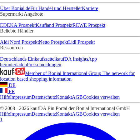
Über Bonial.de
Für Handel und Hersteller
Karriere
Supermarkt Angebote
EDEKA Prospekt
Kaufland Prospekt
REWE Prospekt
Beliebte Händler
Aldi Nord Prospekt
Netto Prospekt
Lidl Prospekt
Ressourcen
Deutschlands Einkaufszettel
kaufDA Insights
App
herunterladen
Pressemeldungen
Member of Bonial International Group
The network for
location based shopping information
DE
FR
Hilfe
Impressum
Datenschutz
Kontakt
AGB
Cookies verwalten
© 2008 - 2026 kaufDA Ein Portal der Bonial International GmbH
Hilfe
Impressum
Datenschutz
Kontakt
AGB
Cookies verwalten
1