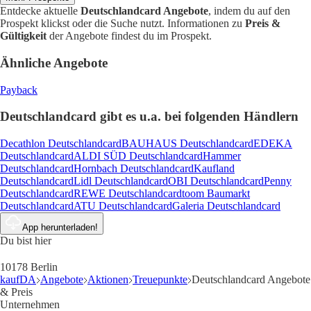
Entdecke aktuelle
Deutschlandcard Angebote
, indem du auf den
Prospekt klickst oder die Suche nutzt. Informationen zu
Preis &
Gültigkeit
der Angebote findest du im Prospekt.
Ähnliche Angebote
Payback
Deutschlandcard gibt es u.a. bei folgenden Händlern
Decathlon Deutschlandcard
BAUHAUS Deutschlandcard
EDEKA
Deutschlandcard
ALDI SÜD Deutschlandcard
Hammer
Deutschlandcard
Hornbach Deutschlandcard
Kaufland
Deutschlandcard
Lidl Deutschlandcard
OBI Deutschlandcard
Penny
Deutschlandcard
REWE Deutschlandcard
toom Baumarkt
Deutschlandcard
ATU Deutschlandcard
Galeria Deutschlandcard
App herunterladen!
Du bist hier
10178 Berlin
kaufDA
Angebote
Aktionen
Treuepunkte
Deutschlandcard Angebote
& Preis
Unternehmen