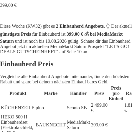
399,00 €
Diese Woche (KW32) gibt es
2 Einbauherd Angebote.
👆 Der aktuell
günstigste Preis
für Einbauherd ist
399,00 € 💰 bei MediaMarkt
Saturn
und ist noch bis 10.08.2026 gültig. Schaue dir das Einbauherd
Angebot jetzt im aktuellen MediaMarkt Saturn Prospekt "LET'S GO!
DEALS GUTSCHEINHEFT" auf Seite 10 an.
Einbauherd Preis
Vergleiche alle Einbauherd Angebote miteinander, finde den höchsten
Rabatt und spare bei deinem nächsten Einkauf bares Geld.
Preis
Produkt
Marke
Händler
Preis
pro
Ra
Einheit
2.499,00
1.8
KÜCHENZEILE
pino
Sconto SB
€
€
HEKO 500 H,
Einbauherdset
MediaMarkt
BAUKNECHT
399,00 €
(Elektrokochfeld,
Saturn