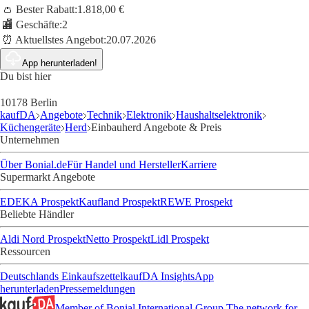
👛 Bester Rabatt:
1.818,00 €
🏬 Geschäfte:
2
⏰ Aktuellstes Angebot:
20.07.2026
App herunterladen!
Du bist hier
10178 Berlin
kaufDA
Angebote
Technik
Elektronik
Haushaltselektronik
Küchengeräte
Herd
Einbauherd Angebote & Preis
Unternehmen
Über Bonial.de
Für Handel und Hersteller
Karriere
Supermarkt Angebote
EDEKA Prospekt
Kaufland Prospekt
REWE Prospekt
Beliebte Händler
Aldi Nord Prospekt
Netto Prospekt
Lidl Prospekt
Ressourcen
Deutschlands Einkaufszettel
kaufDA Insights
App
herunterladen
Pressemeldungen
Member of Bonial International Group
The network for