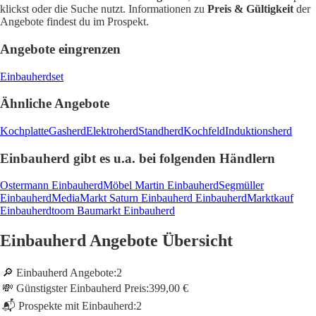
klickst oder die Suche nutzt. Informationen zu
Preis & Gültigkeit
der
Angebote findest du im Prospekt.
Angebote eingrenzen
Einbauherdset
Ähnliche Angebote
Kochplatte
Gasherd
Elektroherd
Standherd
Kochfeld
Induktionsherd
Einbauherd gibt es u.a. bei folgenden Händlern
Ostermann Einbauherd
Möbel Martin Einbauherd
Segmüller
Einbauherd
MediaMarkt Saturn Einbauherd
Einbauherd
Marktkauf
Einbauherd
toom Baumarkt Einbauherd
Einbauherd Angebote Übersicht
🔎 Einbauherd Angebote:
2
💸 Günstigster Einbauherd Preis:
399,00 €
📬 Prospekte mit Einbauherd:
2