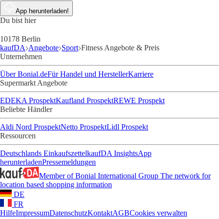
App herunterladen!
Du bist hier
10178 Berlin
kaufDA
Angebote
Sport
Fitness Angebote & Preis
Unternehmen
Über Bonial.de
Für Handel und Hersteller
Karriere
Supermarkt Angebote
EDEKA Prospekt
Kaufland Prospekt
REWE Prospekt
Beliebte Händler
Aldi Nord Prospekt
Netto Prospekt
Lidl Prospekt
Ressourcen
Deutschlands Einkaufszettel
kaufDA Insights
App
herunterladen
Pressemeldungen
Member of Bonial International Group
The network for
location based shopping information
DE
FR
Hilfe
Impressum
Datenschutz
Kontakt
AGB
Cookies verwalten