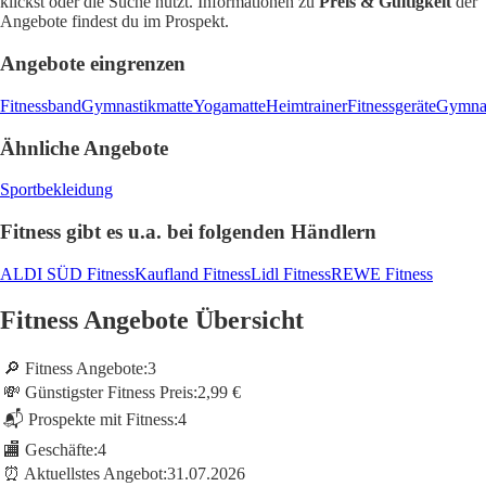
klickst oder die Suche nutzt. Informationen zu
Preis & Gültigkeit
der
Angebote findest du im Prospekt.
Angebote eingrenzen
Fitnessband
Gymnastikmatte
Yogamatte
Heimtrainer
Fitnessgeräte
Gymnas
Ähnliche Angebote
Sportbekleidung
Fitness gibt es u.a. bei folgenden Händlern
ALDI SÜD Fitness
Kaufland Fitness
Lidl Fitness
REWE Fitness
Fitness Angebote Übersicht
🔎 Fitness Angebote:
3
💸 Günstigster Fitness Preis:
2,99 €
📬 Prospekte mit Fitness:
4
🏬 Geschäfte:
4
⏰ Aktuellstes Angebot:
31.07.2026