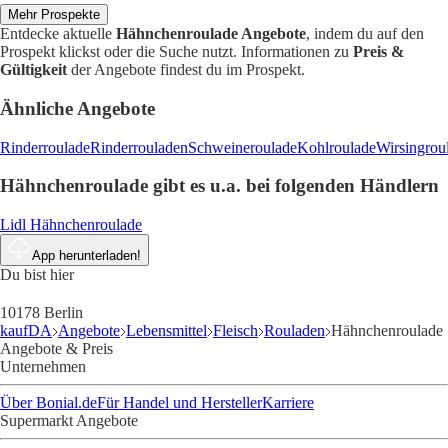
Mehr Prospekte
Entdecke aktuelle
Hähnchenroulade Angebote
, indem du auf den
Prospekt klickst oder die Suche nutzt. Informationen zu
Preis &
Gültigkeit
der Angebote findest du im Prospekt.
Ähnliche Angebote
Rinderroulade
Rinderrouladen
Schweineroulade
Kohlroulade
Wirsingrou
Hähnchenroulade gibt es u.a. bei folgenden Händlern
Lidl Hähnchenroulade
App herunterladen!
Du bist hier
10178 Berlin
kaufDA
Angebote
Lebensmittel
Fleisch
Rouladen
Hähnchenroulade
Angebote & Preis
Unternehmen
Über Bonial.de
Für Handel und Hersteller
Karriere
Supermarkt Angebote