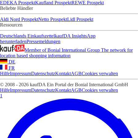
EDEKA Prospekt
Kaufland Prospekt
REWE Prospekt
Beliebte Händler
Aldi Nord Prospekt
Netto Prospekt
Lidl Prospekt
Ressourcen
Deutschlands Einkaufszettel
kaufDA Insights
App
herunterladen
Pressemeldungen
Member of Bonial International Group
The network for
location based shopping information
DE
FR
Hilfe
Impressum
Datenschutz
Kontakt
AGB
Cookies verwalten
© 2008 - 2026 kaufDA Ein Portal der Bonial International GmbH
Hilfe
Impressum
Datenschutz
Kontakt
AGB
Cookies verwalten
1