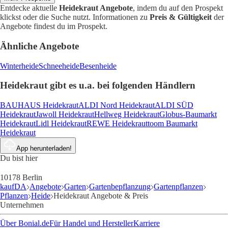
Entdecke aktuelle
Heidekraut Angebote
, indem du auf den Prospekt
klickst oder die Suche nutzt. Informationen zu
Preis & Gültigkeit
der
Angebote findest du im Prospekt.
Ähnliche Angebote
Winterheide
Schneeheide
Besenheide
Heidekraut gibt es u.a. bei folgenden Händlern
BAUHAUS Heidekraut
ALDI Nord Heidekraut
ALDI SÜD
Heidekraut
Jawoll Heidekraut
Hellweg Heidekraut
Globus-Baumarkt
Heidekraut
Lidl Heidekraut
REWE Heidekraut
toom Baumarkt
Heidekraut
App herunterladen!
Du bist hier
10178 Berlin
kaufDA
Angebote
Garten
Gartenbepflanzung
Gartenpflanzen
Pflanzen
Heide
Heidekraut Angebote & Preis
Unternehmen
Über Bonial.de
Für Handel und Hersteller
Karriere