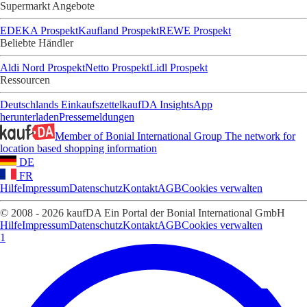
Supermarkt Angebote
EDEKA Prospekt
Kaufland Prospekt
REWE Prospekt
Beliebte Händler
Aldi Nord Prospekt
Netto Prospekt
Lidl Prospekt
Ressourcen
Deutschlands Einkaufszettel
kaufDA Insights
App
herunterladen
Pressemeldungen
Member of Bonial International Group
The network for
location based shopping information
DE
FR
Hilfe
Impressum
Datenschutz
Kontakt
AGB
Cookies verwalten
© 2008 - 2026 kaufDA Ein Portal der Bonial International GmbH
Hilfe
Impressum
Datenschutz
Kontakt
AGB
Cookies verwalten
1