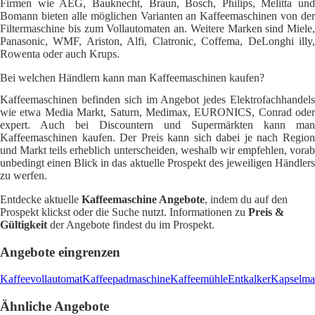
Firmen wie AEG, Bauknecht, Braun, Bosch, Philips, Melitta und
Bomann bieten alle möglichen Varianten an Kaffeemaschinen von der
Filtermaschine bis zum Vollautomaten an. Weitere Marken sind Miele,
Panasonic, WMF, Ariston, Alfi, Clatronic, Coffema, DeLonghi illy,
Rowenta oder auch Krups.
Bei welchen Händlern kann man Kaffeemaschinen kaufen?
Kaffeemaschinen befinden sich im Angebot jedes Elektrofachhandels
wie etwa Media Markt, Saturn, Medimax, EURONICS, Conrad oder
expert. Auch bei Discountern und Supermärkten kann man
Kaffeemaschinen kaufen. Der Preis kann sich dabei je nach Region
und Markt teils erheblich unterscheiden, weshalb wir empfehlen, vorab
unbedingt einen Blick in das aktuelle Prospekt des jeweiligen Händlers
zu werfen.
Entdecke aktuelle
Kaffeemaschine Angebote
, indem du auf den
Prospekt klickst oder die Suche nutzt. Informationen zu
Preis &
Gültigkeit
der Angebote findest du im Prospekt.
Angebote eingrenzen
Kaffeevollautomat
Kaffeepadmaschine
Kaffeemühle
Entkalker
Kapselma
Ähnliche Angebote