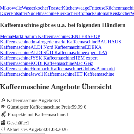
Mikrowelle
Wasserkocher
Toaster
Küchenwaage
Fritteuse
Küchenmaschi
Dicer
Entsafter
Nudelmaschine
Eierkocher
Brotbackautomat
Reiskocher
W
Kaffeemaschine gibt es u.a. bei folgenden Händlern
MediaMarkt Saturn Kaffeemaschine
CENTERSHOP
Kaffeemaschine
dm-drogerie markt Kaffeemaschine
BAUHAUS
Kaffeemaschine
ALDI Nord Kaffeemaschine
EDEKA
Kaffeemaschine
ALDI SÜD Kaffeemaschine
expert TeVi
Kaffeemaschine
JYSK Kaffeemaschine
HEM expert
Kaffeemaschine
KODi Kaffeemaschine
Mäc-Geiz
Kaffeemaschine
Hornbach Kaffeemaschine
Globus-Baumarkt
Kaffeemaschine
Jawoll Kaffeemaschine
HIT Kaffeemaschine
Kaffeemaschine Angebote Übersicht
🔎 Kaffeemaschine Angebote:
1
💸 Günstigster Kaffeemaschine Preis:
59,99 €
📬 Prospekte mit Kaffeemaschine:
1
🏬 Geschäfte:
1
⏰ Aktuellstes Angebot:
01.08.2026