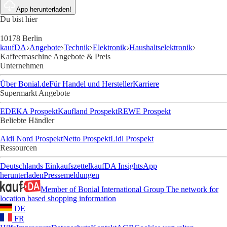
App herunterladen!
Du bist hier
10178 Berlin
kaufDA
Angebote
Technik
Elektronik
Haushaltselektronik
Kaffeemaschine Angebote & Preis
Unternehmen
Über Bonial.de
Für Handel und Hersteller
Karriere
Supermarkt Angebote
EDEKA Prospekt
Kaufland Prospekt
REWE Prospekt
Beliebte Händler
Aldi Nord Prospekt
Netto Prospekt
Lidl Prospekt
Ressourcen
Deutschlands Einkaufszettel
kaufDA Insights
App
herunterladen
Pressemeldungen
Member of Bonial International Group
The network for
location based shopping information
DE
FR