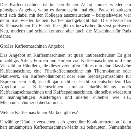
Die Kaffeemaschine ist im beruflichen Alltag immer wieder ein
günstiges Angebot, wenn es darum geht, mal eine Pause einzulegen
und sich dabei mit den Kollegen auszutauschen – beispielsweise wer
denn mal wieder keinen Kaffee nachgekocht hat. Die klassischen
Kaffemaschinen für Filterkaffee gibt es inzwischen äußerst preiswert.
Neu, modern und schick kommen aber auch die Maschinen für Pads
daher.
Großes Kaffeemaschinen Angebot
Das Angebot an Kaffeemaschinen ist quasi unüberschaubar. Es gibt
unzählige, Arten, Formen und Farben von Kaffeemaschinen und eine
Vielzahl an Händlern, die dieser verkaufen. Ob es nun eine klassische
Kaffeemaschine, eine Filterkaffeemaschine mit Thermokanne oder
Mahlwerk, ein Kaffeevollautomat oder eine Siebträgermaschine für
Espresso sein soll, ist oft gar nicht so leicht zu entscheiden. Das
Angebot an Kaffeemschinen umfasst darüberhinaus noch
Kaffeekapselmaschinen und Kaffeepadmaschinen, die selbst wiederum
in mannigfaltigen Ausfertigen und allerlei Zubehör wie z.B.
Milchaufschäumer daherkommen.
Welche Kaffeemaschinen Marken gibt es?
Unzählige Händler versuchen, sich gegen ihre Konkurrenzten auf dem
hart umkämpften Kaffeemaschinen-Markt zu behaupten. Namenhafte