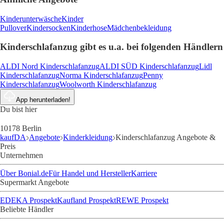
Kinderunterwäsche
Kinder
Pullover
Kindersocken
Kinderhose
Mädchenbekleidung
Kinderschlafanzug gibt es u.a. bei folgenden Händlern
ALDI Nord Kinderschlafanzug
ALDI SÜD Kinderschlafanzug
Lidl
Kinderschlafanzug
Norma Kinderschlafanzug
Penny
Kinderschlafanzug
Woolworth Kinderschlafanzug
App herunterladen!
Du bist hier
10178 Berlin
kaufDA
Angebote
Kinderkleidung
Kinderschlafanzug Angebote &
Preis
Unternehmen
Über Bonial.de
Für Handel und Hersteller
Karriere
Supermarkt Angebote
EDEKA Prospekt
Kaufland Prospekt
REWE Prospekt
Beliebte Händler