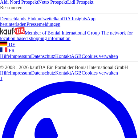
Aldi Nord Prospekt
Netto Prospekt
Lidl Prospekt
Ressourcen
Deutschlands Einkaufszettel
kaufDA Insights
App
herunterladen
Pressemeldungen
Member of Bonial International Group
The network for
location based shopping information
DE
FR
Hilfe
Impressum
Datenschutz
Kontakt
AGB
Cookies verwalten
© 2008 - 2026 kaufDA Ein Portal der Bonial International GmbH
Hilfe
Impressum
Datenschutz
Kontakt
AGB
Cookies verwalten
1