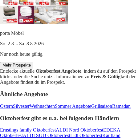
porta Möbel
So. 2.8. - Sa. 8.8.2026
Nur noch heute gültig
Mehr Prospekte
Entdecke aktuelle
Oktoberfest Angebote
, indem du auf den Prospekt
klickst oder die Suche nutzt. Informationen zu
Preis & Gültigkeit
der
Angebote findest du im Prospekt.
Ähnliche Angebote
Ostern
Silvester
Weihnachten
Sommer Angebote
Grillsaison
Ramadan
Oktoberfest gibt es u.a. bei folgenden Händlern
Ernstings family Oktoberfest
ALDI Nord Oktoberfest
EDEKA
Oktoberfest
ALDI SÜD Oktoberfest
Lidl Oktoberfest
Kaufland