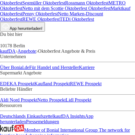
Oktoberfest
Segmüller Oktoberfest
Rossmann Oktoberfest
METRO
Oktoberfest
Netto mit dem Scottie Oktoberfest
Oktoberfest
Marktkauf
Oktoberfest
Penny Oktoberfest
Netto Marken-Discount
Oktoberfest
REWE Oktoberfest
TEDi Oktoberfest
App herunterladen!
Du bist hier
10178 Berlin
kaufDA
Angebote
Oktoberfest Angebote & Preis
Unternehmen
Über Bonial.de
Für Handel und Hersteller
Karriere
Supermarkt Angebote
EDEKA Prospekt
Kaufland Prospekt
REWE Prospekt
Beliebte Händler
Aldi Nord Prospekt
Netto Prospekt
Lidl Prospekt
Ressourcen
Deutschlands Einkaufszettel
kaufDA Insights
App
herunterladen
Pressemeldungen
Member of Bonial International Group
The network for