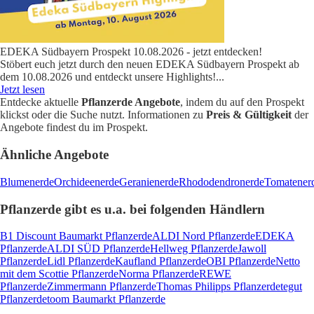
EDEKA Südbayern Prospekt 10.08.2026 - jetzt entdecken!
Stöbert euch jetzt durch den neuen EDEKA Südbayern Prospekt ab
dem 10.08.2026 und entdeckt unsere Highlights!
...
Jetzt lesen
Entdecke aktuelle
Pflanzerde Angebote
, indem du auf den Prospekt
klickst oder die Suche nutzt. Informationen zu
Preis & Gültigkeit
der
Angebote findest du im Prospekt.
Ähnliche Angebote
Blumenerde
Orchideenerde
Geranienerde
Rhododendronerde
Tomatener
Pflanzerde gibt es u.a. bei folgenden Händlern
B1 Discount Baumarkt Pflanzerde
ALDI Nord Pflanzerde
EDEKA
Pflanzerde
ALDI SÜD Pflanzerde
Hellweg Pflanzerde
Jawoll
Pflanzerde
Lidl Pflanzerde
Kaufland Pflanzerde
OBI Pflanzerde
Netto
mit dem Scottie Pflanzerde
Norma Pflanzerde
REWE
Pflanzerde
Zimmermann Pflanzerde
Thomas Philipps Pflanzerde
tegut
Pflanzerde
toom Baumarkt Pflanzerde