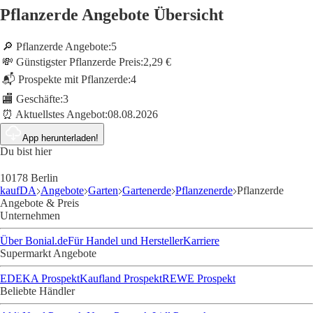
Pflanzerde Angebote Übersicht
🔎 Pflanzerde Angebote:
5
💸 Günstigster Pflanzerde Preis:
2,29 €
📬 Prospekte mit Pflanzerde:
4
🏬 Geschäfte:
3
⏰ Aktuellstes Angebot:
08.08.2026
App herunterladen!
Du bist hier
10178 Berlin
kaufDA
Angebote
Garten
Gartenerde
Pflanzenerde
Pflanzerde
Angebote & Preis
Unternehmen
Über Bonial.de
Für Handel und Hersteller
Karriere
Supermarkt Angebote
EDEKA Prospekt
Kaufland Prospekt
REWE Prospekt
Beliebte Händler