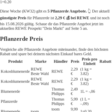
1=0.20
Diese Woche (KW32) gibt es
5 Pflanzerde Angebote.
👆 Der aktuell
günstigste Preis
für Pflanzerde ist
2,29 € 💰 bei REWE
und ist noch
bis 15.08.2026 gültig. Schaue dir das Pflanzerde Angebot jetzt im
aktuellen REWE Prospekt "Dein Markt" auf Seite 5 an.
Pflanzerde Preis
Vergleiche alle Pflanzerde Angebote miteinander, finde den höchsten
Rabatt und spare bei deinem nächsten Einkauf bares Geld.
Preis pro
Produkt
Marke
Händler
Preis
Rabatt
Einheit
REWE
2,29
(1 kg =
Kokosblumenerde
REWE
Beste Wahl
€
3.82)
REWE
2,29
(1 kg =
Kokosblumenerde
REWE
Beste Wahl
€
3.82)
Thomas
2,49
Blumenerde
1L = -,06
Philipps
€
Thomas
5,99
(1 L =
Pflanzerde
Philipps
€
–,09)
toom
9,99
Blumenerde
toom
1=0.20