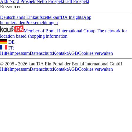
Aldi Nord Prospekt
Netto Prospekt
Lidl Prospekt
Ressourcen
Deutschlands Einkaufszettel
kaufDA Insights
App
herunterladen
Pressemeldungen
Member of Bonial International Group
The network for
location based shopping information
DE
FR
Hilfe
Impressum
Datenschutz
Kontakt
AGB
Cookies verwalten
© 2008 - 2026 kaufDA Ein Portal der Bonial International GmbH
Hilfe
Impressum
Datenschutz
Kontakt
AGB
Cookies verwalten