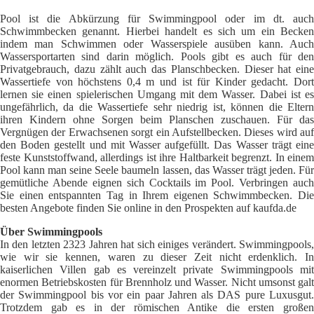
Pool ist die Abkürzung für Swimmingpool oder im dt. auch
Schwimmbecken genannt. Hierbei handelt es sich um ein Becken
indem man Schwimmen oder Wasserspiele ausüben kann. Auch
Wassersportarten sind darin möglich. Pools gibt es auch für den
Privatgebrauch, dazu zählt auch das Planschbecken. Dieser hat eine
Wassertiefe von höchstens 0,4 m und ist für Kinder gedacht. Dort
lernen sie einen spielerischen Umgang mit dem Wasser. Dabei ist es
ungefährlich, da die Wassertiefe sehr niedrig ist, können die Eltern
ihren Kindern ohne Sorgen beim Planschen zuschauen. Für das
Vergnügen der Erwachsenen sorgt ein Aufstellbecken. Dieses wird auf
den Boden gestellt und mit Wasser aufgefüllt. Das Wasser trägt eine
feste Kunststoffwand, allerdings ist ihre Haltbarkeit begrenzt. In einem
Pool kann man seine Seele baumeln lassen, das Wasser trägt jeden. Für
gemütliche Abende eignen sich Cocktails im Pool. Verbringen auch
Sie einen entspannten Tag in Ihrem eigenen Schwimmbecken. Die
besten Angebote finden Sie online in den Prospekten auf kaufda.de
Über Swimmingpools
In den letzten 2323 Jahren hat sich einiges verändert. Swimmingpools,
wie wir sie kennen, waren zu dieser Zeit nicht erdenklich. In
kaiserlichen Villen gab es vereinzelt private Swimmingpools mit
enormen Betriebskosten für Brennholz und Wasser. Nicht umsonst galt
der Swimmingpool bis vor ein paar Jahren als DAS pure Luxusgut.
Trotzdem gab es in der römischen Antike die ersten großen