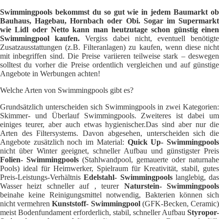
Swimmingpools bekommst du so gut wie in jedem Baumarkt ob
Bauhaus, Hagebau, Hornbach oder Obi. Sogar im Supermarkt
wie Lidl oder Netto kann man heutzutage schon günstig einen
Swimmingpool kaufen.
Vergiss dabei nicht, eventuell benötigte
Zusatzausstattungen (z.B. Filteranlagen) zu kaufen, wenn diese nicht
mit inbegriffen sind. Die Preise variieren teilweise stark – deswegen
solltest du vorher die Preise ordentlich vergleichen und auf günstige
Angebote in Werbungen achten!
Welche Arten von Swimmingpools gibt es?
Grundsätzlich unterscheiden sich Swimmingpools in zwei Kategorien:
Skimmer- und Überlauf Swimmingpools. Zweiteres ist dabei um
einiges teurer, aber auch etwas hygienischer.Das sind aber nur die
Arten des Filtersystems. Davon abgesehen, unterscheiden sich die
Angebote zusätzlich noch im Material:
Quick Up- Swimmingpool
nicht über Winter geeignet, schneller Aufbau und günstigster Preis
Folien- Swimmingpools
(Stahlwandpool, gemauerte oder naturnahe
Pools) ideal für Heimwerker, Spielraum für Kreativität, stabil, gutes
Preis-Leistungs-Verhältnis
Edelstahl- Swimmingpools
langlebig, das
Wasser heizt schneller auf , teurer
Naturstein- Swimmingpool
beinahe keine Reinigungsmittel notwendig, Bakterien können sich
nicht vermehren
Kunststoff- Swimmingpool
(GFK-Becken, Ceramic
meist Bodenfundament erforderlich, stabil, schneller Aufbau
Styropor-