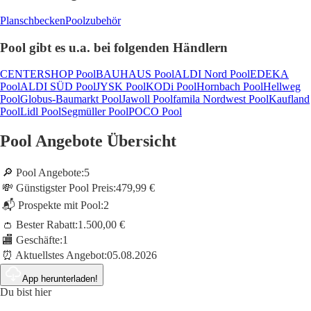
Planschbecken
Poolzubehör
Pool gibt es u.a. bei folgenden Händlern
CENTERSHOP Pool
BAUHAUS Pool
ALDI Nord Pool
EDEKA
Pool
ALDI SÜD Pool
JYSK Pool
KODi Pool
Hornbach Pool
Hellweg
Pool
Globus-Baumarkt Pool
Jawoll Pool
famila Nordwest Pool
Kaufland
Pool
Lidl Pool
Segmüller Pool
POCO Pool
Pool Angebote Übersicht
🔎 Pool Angebote:
5
💸 Günstigster Pool Preis:
479,99 €
📬 Prospekte mit Pool:
2
👛 Bester Rabatt:
1.500,00 €
🏬 Geschäfte:
1
⏰ Aktuellstes Angebot:
05.08.2026
App herunterladen!
Du bist hier