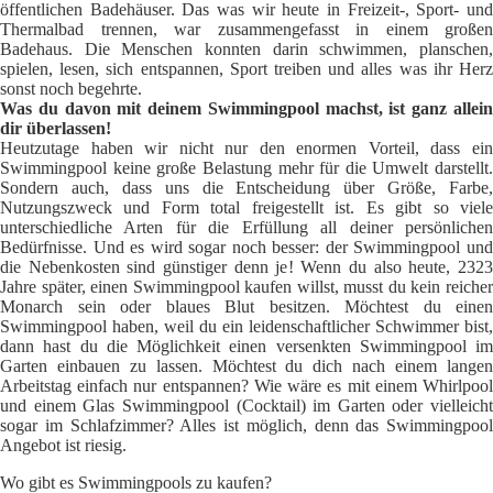
öffentlichen Badehäuser. Das was wir heute in Freizeit-, Sport- und
Thermalbad trennen, war zusammengefasst in einem großen
Badehaus. Die Menschen konnten darin schwimmen, planschen,
spielen, lesen, sich entspannen, Sport treiben und alles was ihr Herz
sonst noch begehrte.
Was du davon mit deinem Swimmingpool machst, ist ganz allein
dir überlassen!
Heutzutage haben wir nicht nur den enormen Vorteil, dass ein
Swimmingpool keine große Belastung mehr für die Umwelt darstellt.
Sondern auch, dass uns die Entscheidung über Größe, Farbe,
Nutzungszweck und Form total freigestellt ist. Es gibt so viele
unterschiedliche Arten für die Erfüllung all deiner persönlichen
Bedürfnisse. Und es wird sogar noch besser: der Swimmingpool und
die Nebenkosten sind günstiger denn je! Wenn du also heute, 2323
Jahre später, einen Swimmingpool kaufen willst, musst du kein reicher
Monarch sein oder blaues Blut besitzen. Möchtest du einen
Swimmingpool haben, weil du ein leidenschaftlicher Schwimmer bist,
dann hast du die Möglichkeit einen versenkten Swimmingpool im
Garten einbauen zu lassen. Möchtest du dich nach einem langen
Arbeitstag einfach nur entspannen? Wie wäre es mit einem Whirlpool
und einem Glas Swimmingpool (Cocktail) im Garten oder vielleicht
sogar im Schlafzimmer? Alles ist möglich, denn das Swimmingpool
Angebot ist riesig.
Wo gibt es Swimmingpools zu kaufen?