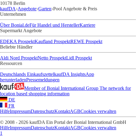
10178 Berlin
kaufDA
Angebote
Garten
Pool Angebote & Preis
Unternehmen
Über Bonial.de
Für Handel und Hersteller
Karriere
Supermarkt Angebote
EDEKA Prospekt
Kaufland Prospekt
REWE Prospekt
Beliebte Händler
Aldi Nord Prospekt
Netto Prospekt
Lidl Prospekt
Ressourcen
Deutschlands Einkaufszettel
kaufDA Insights
App
herunterladen
Pressemeldungen
Member of Bonial International Group
The network for
location based shopping information
DE
FR
Hilfe
Impressum
Datenschutz
Kontakt
AGB
Cookies verwalten
© 2008 - 2026 kaufDA Ein Portal der Bonial International GmbH
Hilfe
Impressum
Datenschutz
Kontakt
AGB
Cookies verwalten
1