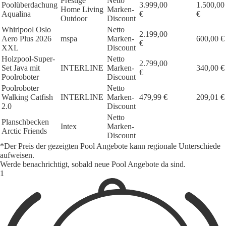
Prestige
Netto
Poolüberdachung
3.999,00
1.500,00
Home Living
Marken-
Aqualina
€
€
Outdoor
Discount
Whirlpool Oslo
Netto
2.199,00
Aero Plus 2026
mspa
Marken-
600,00 €
€
XXL
Discount
Holzpool-Super-
Netto
2.799,00
Set Java mit
INTERLINE
Marken-
340,00 €
€
Poolroboter
Discount
Poolroboter
Netto
Walking Catfish
INTERLINE
Marken-
479,99 €
209,01 €
2.0
Discount
Netto
Planschbecken
Intex
Marken-
Arctic Friends
Discount
*Der Preis der gezeigten Pool Angebote kann regionale Unterschiede
aufweisen.
Werde benachrichtigt, sobald neue Pool Angebote da sind.