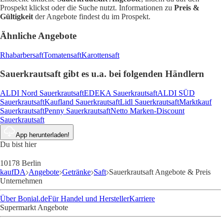
Prospekt klickst oder die Suche nutzt. Informationen zu
Preis &
Gültigkeit
der Angebote findest du im Prospekt.
Ähnliche Angebote
Rhabarbersaft
Tomatensaft
Karottensaft
Sauerkrautsaft gibt es u.a. bei folgenden Händlern
ALDI Nord Sauerkrautsaft
EDEKA Sauerkrautsaft
ALDI SÜD
Sauerkrautsaft
Kaufland Sauerkrautsaft
Lidl Sauerkrautsaft
Marktkauf
Sauerkrautsaft
Penny Sauerkrautsaft
Netto Marken-Discount
Sauerkrautsaft
App herunterladen!
Du bist hier
10178 Berlin
kaufDA
Angebote
Getränke
Saft
Sauerkrautsaft Angebote & Preis
Unternehmen
Über Bonial.de
Für Handel und Hersteller
Karriere
Supermarkt Angebote