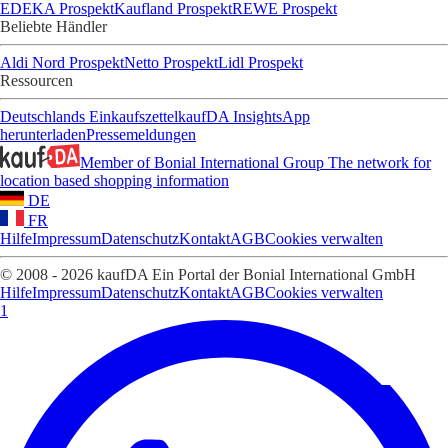
EDEKA Prospekt
Kaufland Prospekt
REWE Prospekt
Beliebte Händler
Aldi Nord Prospekt
Netto Prospekt
Lidl Prospekt
Ressourcen
Deutschlands Einkaufszettel
kaufDA Insights
App
herunterladen
Pressemeldungen
Member of Bonial International Group
The network for
location based shopping information
DE
FR
Hilfe
Impressum
Datenschutz
Kontakt
AGB
Cookies verwalten
© 2008 - 2026 kaufDA Ein Portal der Bonial International GmbH
Hilfe
Impressum
Datenschutz
Kontakt
AGB
Cookies verwalten
1