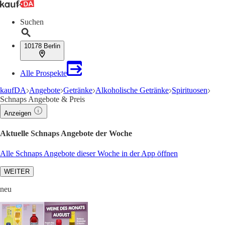
Suchen
10178 Berlin
Alle Prospekte
kaufDA
Angebote
Getränke
Alkoholische Getränke
Spirituosen
Schnaps Angebote & Preis
Anzeigen
Aktuelle Schnaps Angebote der Woche
Alle Schnaps Angebote dieser Woche in der App öffnen
WEITER
neu