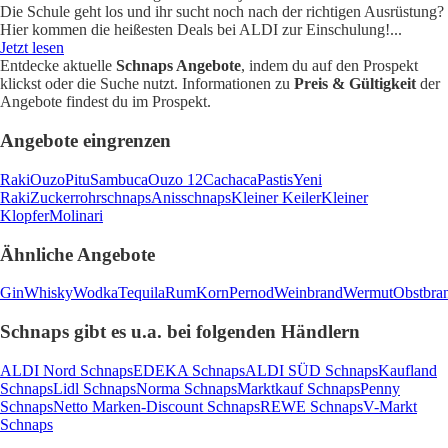
Die Schule geht los und ihr sucht noch nach der richtigen Ausrüstung?
Hier kommen die heißesten Deals bei ALDI zur Einschulung!
...
Jetzt lesen
Entdecke aktuelle
Schnaps Angebote
, indem du auf den Prospekt
klickst oder die Suche nutzt. Informationen zu
Preis & Gültigkeit
der
Angebote findest du im Prospekt.
Angebote eingrenzen
Raki
Ouzo
Pitu
Sambuca
Ouzo 12
Cachaca
Pastis
Yeni
Raki
Zuckerrohrschnaps
Anisschnaps
Kleiner Keiler
Kleiner
Klopfer
Molinari
Ähnliche Angebote
Gin
Whisky
Wodka
Tequila
Rum
Korn
Pernod
Weinbrand
Wermut
Obstbra
Schnaps gibt es u.a. bei folgenden Händlern
ALDI Nord Schnaps
EDEKA Schnaps
ALDI SÜD Schnaps
Kaufland
Schnaps
Lidl Schnaps
Norma Schnaps
Marktkauf Schnaps
Penny
Schnaps
Netto Marken-Discount Schnaps
REWE Schnaps
V-Markt
Schnaps