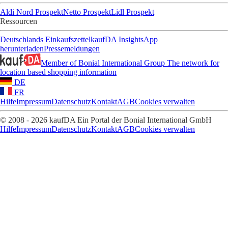
Aldi Nord Prospekt
Netto Prospekt
Lidl Prospekt
Ressourcen
Deutschlands Einkaufszettel
kaufDA Insights
App
herunterladen
Pressemeldungen
Member of Bonial International Group
The network for
location based shopping information
DE
FR
Hilfe
Impressum
Datenschutz
Kontakt
AGB
Cookies verwalten
© 2008 - 2026 kaufDA Ein Portal der Bonial International GmbH
Hilfe
Impressum
Datenschutz
Kontakt
AGB
Cookies verwalten