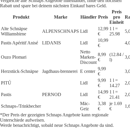
Vergleiche alle Schnaps Angebote miteinander, finde den höchsten
Rabatt und spare bei deinem nächsten Einkauf bares Geld.
Preis
Produkt
Marke
Händler
Preis
pro
Ra
Einheit
Alte Schnäpse
12,99
1 l =
ALPENSCHNAPS
Lidl
5,
Williamsbirne
€
25.98
10,99
Pastis Apéritif Anisé
LIDANIS
Lidl
4,
€
Netto
8,99
(12.84 /
Ouzo Plomari
Marken-
3,
€
l)
Discount
9,99
Herzstück-Schnäpse
Jagdhaus-brennerei
E center
3,
€
9,99
1 l =
PITÚ
Lidl
2,
€
14.27
14,99
1 l =
Pastis
PERNOD
Lidl
2,
€
21.41
Mäc-
3,38
je 1.69
Schnaps-/Trinkbecher
1,
Geiz
€
€
*Der Preis der gezeigten Schnaps Angebote kann regionale
Unterschiede aufweisen.
Werde benachrichtigt, sobald neue Schnaps Angebote da sind.