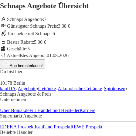
Schnaps Angebote Übersicht
🔎 Schnaps Angebote:
7
💸 Günstigster Schnaps Preis:
3,38 €
📬 Prospekte mit Schnaps:
6
👛 Bester Rabatt:
5,00 €
🏬 Geschäfte:
5
⏰ Aktuellstes Angebot:
01.08.2026
App herunterladen!
Du bist hier
10178 Berlin
kaufDA
Angebote
Getränke
Alkoholische Getränke
Spirituosen
Schnaps Angebote & Preis
Unternehmen
Über Bonial.de
Für Handel und Hersteller
Karriere
Supermarkt Angebote
EDEKA Prospekt
Kaufland Prospekt
REWE Prospekt
Beliebte Händler