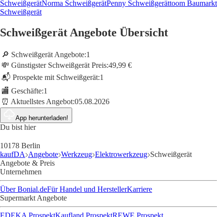
Schweißgerät
Norma Schweißgerät
Penny Schweißgerät
toom Baumarkt
Schweißgerät
Schweißgerät Angebote Übersicht
🔎 Schweißgerät Angebote:
1
💸 Günstigster Schweißgerät Preis:
49,99 €
📬 Prospekte mit Schweißgerät:
1
🏬 Geschäfte:
1
⏰ Aktuellstes Angebot:
05.08.2026
App herunterladen!
Du bist hier
10178 Berlin
kaufDA
Angebote
Werkzeug
Elektrowerkzeug
Schweißgerät
Angebote & Preis
Unternehmen
Über Bonial.de
Für Handel und Hersteller
Karriere
Supermarkt Angebote
EDEKA Prospekt
Kaufland Prospekt
REWE Prospekt