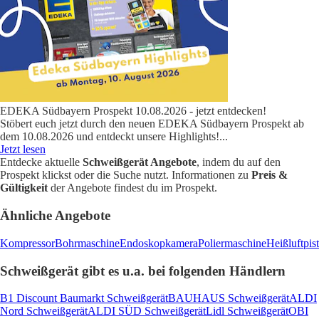
EDEKA Südbayern Prospekt 10.08.2026 - jetzt entdecken!
Stöbert euch jetzt durch den neuen EDEKA Südbayern Prospekt ab
dem 10.08.2026 und entdeckt unsere Highlights!
...
Jetzt lesen
Entdecke aktuelle
Schweißgerät Angebote
, indem du auf den
Prospekt klickst oder die Suche nutzt. Informationen zu
Preis &
Gültigkeit
der Angebote findest du im Prospekt.
Ähnliche Angebote
Kompressor
Bohrmaschine
Endoskopkamera
Poliermaschine
Heißluftpis
Schweißgerät gibt es u.a. bei folgenden Händlern
B1 Discount Baumarkt Schweißgerät
BAUHAUS Schweißgerät
ALDI
Nord Schweißgerät
ALDI SÜD Schweißgerät
Lidl Schweißgerät
OBI