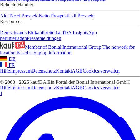
Beliebte Händler
Aldi Nord Prospekt
Netto Prospekt
Lidl Prospekt
Ressourcen
Deutschlands Einkaufszettel
kaufDA Insights
App
herunterladen
Pressemeldungen
Member of Bonial International Group
The network for
location based shopping information
DE
FR
Hilfe
Impressum
Datenschutz
Kontakt
AGB
Cookies verwalten
© 2008 - 2026 kaufDA Ein Portal der Bonial International GmbH
Hilfe
Impressum
Datenschutz
Kontakt
AGB
Cookies verwalten
1