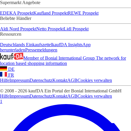
Supermarkt Angebote
EDEKA Prospekt
Kaufland Prospekt
REWE Prospekt
Beliebte Händler
Aldi Nord Prospekt
Netto Prospekt
Lidl Prospekt
Ressourcen
Deutschlands Einkaufszettel
kaufDA Insights
App
herunterladen
Pressemeldungen
Member of Bonial International Group
The network for
location based shopping information
DE
FR
Hilfe
Impressum
Datenschutz
Kontakt
AGB
Cookies verwalten
© 2008 - 2026 kaufDA Ein Portal der Bonial International GmbH
Hilfe
Impressum
Datenschutz
Kontakt
AGB
Cookies verwalten
1