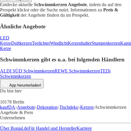
Entdecke aktuelle
Schwimmkerzen Angebote
, indem du auf den
Prospekt klickst oder die Suche nutzt. Informationen zu
Preis &
Gültigkeit
der Angebote findest du im Prospekt.
Ähnliche Angebote
LED
Kerze
Duftkerzen
Teelichter
Windlicht
Kerzenhalter
Stumpenkerzen
Kami
Kerze
Schwimmkerzen gibt es u.a. bei folgenden Händlern
ALDI SÜD Schwimmkerzen
REWE Schwimmkerzen
TEDi
Schwimmkerzen
App herunterladen!
Du bist hier
10178 Berlin
kaufDA
Angebote
Dekoration
Tischdeko
Kerzen
Schwimmkerzen
Angebote & Preis
Unternehmen
Über Bonial.de
Für Handel und Hersteller
Karriere