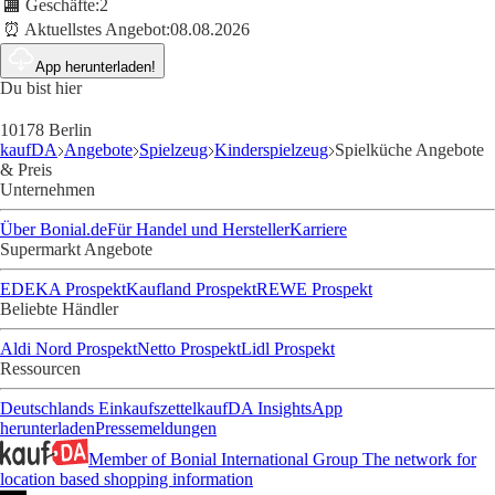
🏬 Geschäfte:
2
⏰ Aktuellstes Angebot:
08.08.2026
App herunterladen!
Du bist hier
10178 Berlin
kaufDA
Angebote
Spielzeug
Kinderspielzeug
Spielküche Angebote
& Preis
Unternehmen
Über Bonial.de
Für Handel und Hersteller
Karriere
Supermarkt Angebote
EDEKA Prospekt
Kaufland Prospekt
REWE Prospekt
Beliebte Händler
Aldi Nord Prospekt
Netto Prospekt
Lidl Prospekt
Ressourcen
Deutschlands Einkaufszettel
kaufDA Insights
App
herunterladen
Pressemeldungen
Member of Bonial International Group
The network for
location based shopping information