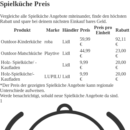
Spielküche Preis
Vergleiche alle Spielküche Angebote miteinander, finde den höchsten
Rabatt und spare bei deinem nächsten Einkauf bares Geld.
Preis pro
Produkt
Marke
Händler
Preis
Rabatt
Einheit
59,99
92,11
Outdoor-Kinderküche
roba
Lidl
€
€
44,99
23,00
Outdoor-Matschküche
Playtive
Lidl
€
€
Holz- Spielküche/ -
9,99
20,00
Lidl
Kaufladen
€
€
Holz-Spielküche/-
9,99
20,00
LUPILU
Lidl
Kaufladen
€
€
*Der Preis der gezeigten Spielküche Angebote kann regionale
Unterschiede aufweisen.
Werde benachrichtigt, sobald neue Spielküche Angebote da sind.