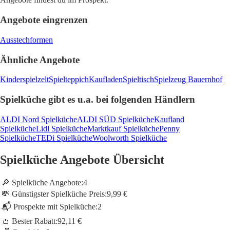
Angebote eingrenzen
Ausstechformen
Ähnliche Angebote
Kinderspielzelt
Spielteppich
Kaufladen
Spieltisch
Spielzeug Bauernhof
Spielküche gibt es u.a. bei folgenden Händlern
ALDI Nord Spielküche
ALDI SÜD Spielküche
Kaufland
Spielküche
Lidl Spielküche
Marktkauf Spielküche
Penny
Spielküche
TEDi Spielküche
Woolworth Spielküche
Spielküche Angebote Übersicht
🔎 Spielküche Angebote:
4
💸 Günstigster Spielküche Preis:
9,99 €
📬 Prospekte mit Spielküche:
2
👛 Bester Rabatt:
92,11 €