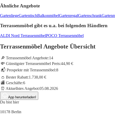
Ähnliche Angebote
Gartenliege
Gartentisch
Balkonmöbel
Gartenregal
Gartenschrank
Gartenm
Terrassenmöbel gibt es u.a. bei folgenden Händlern
ALDI Nord Terrassenmöbel
POCO Terrassenmöbel
Terrassenmöbel Angebote Übersicht
🔎 Terrassenmöbel Angebote:
14
💸 Günstigster Terrassenmöbel Preis:
44,90 €
📬 Prospekte mit Terrassenmöbel:
8
👛 Bester Rabatt:
1.738,00 €
🏬 Geschäfte:
6
⏰ Aktuellstes Angebot:
05.08.2026
App herunterladen!
Du bist hier
10178 Berlin