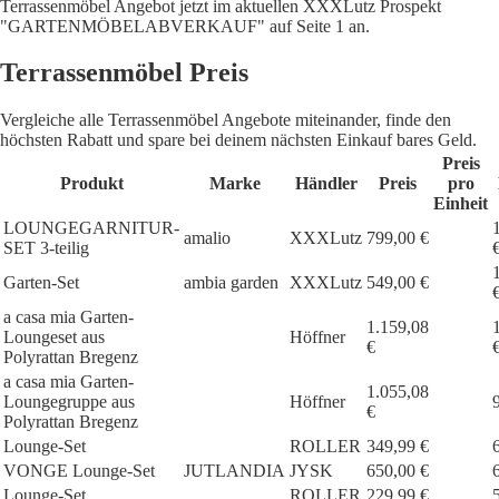
Terrassenmöbel Angebot jetzt im aktuellen XXXLutz Prospekt
"GARTENMÖBELABVERKAUF" auf Seite 1 an.
Terrassenmöbel Preis
Vergleiche alle Terrassenmöbel Angebote miteinander, finde den
höchsten Rabatt und spare bei deinem nächsten Einkauf bares Geld.
Preis
Produkt
Marke
Händler
Preis
pro
Einheit
LOUNGEGARNITUR-
amalio
XXXLutz
799,00 €
SET 3-teilig
Garten-Set
ambia garden
XXXLutz
549,00 €
a casa mia Garten-
1.159,08
Loungeset aus
Höffner
€
Polyrattan Bregenz
a casa mia Garten-
1.055,08
Loungegruppe aus
Höffner
€
Polyrattan Bregenz
Lounge-Set
ROLLER
349,99 €
VONGE Lounge-Set
JUTLANDIA
JYSK
650,00 €
Lounge-Set
ROLLER
229,99 €