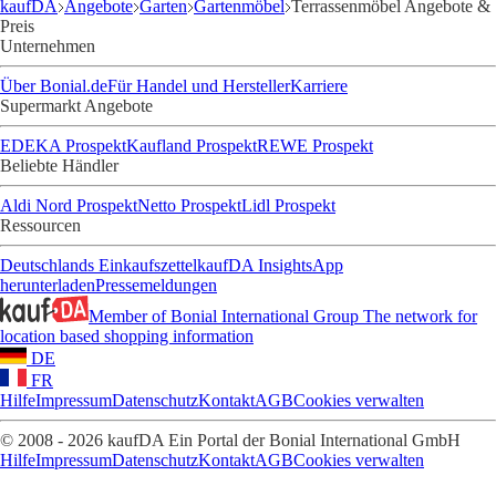
kaufDA
Angebote
Garten
Gartenmöbel
Terrassenmöbel Angebote &
Preis
Unternehmen
Über Bonial.de
Für Handel und Hersteller
Karriere
Supermarkt Angebote
EDEKA Prospekt
Kaufland Prospekt
REWE Prospekt
Beliebte Händler
Aldi Nord Prospekt
Netto Prospekt
Lidl Prospekt
Ressourcen
Deutschlands Einkaufszettel
kaufDA Insights
App
herunterladen
Pressemeldungen
Member of Bonial International Group
The network for
location based shopping information
DE
FR
Hilfe
Impressum
Datenschutz
Kontakt
AGB
Cookies verwalten
© 2008 - 2026 kaufDA Ein Portal der Bonial International GmbH
Hilfe
Impressum
Datenschutz
Kontakt
AGB
Cookies verwalten