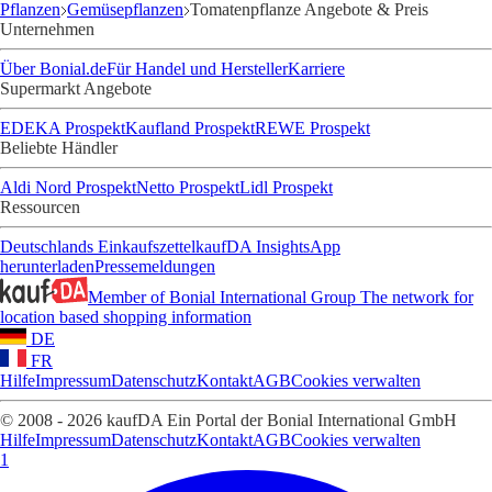
Pflanzen
Gemüsepflanzen
Tomatenpflanze Angebote & Preis
Unternehmen
Über Bonial.de
Für Handel und Hersteller
Karriere
Supermarkt Angebote
EDEKA Prospekt
Kaufland Prospekt
REWE Prospekt
Beliebte Händler
Aldi Nord Prospekt
Netto Prospekt
Lidl Prospekt
Ressourcen
Deutschlands Einkaufszettel
kaufDA Insights
App
herunterladen
Pressemeldungen
Member of Bonial International Group
The network for
location based shopping information
DE
FR
Hilfe
Impressum
Datenschutz
Kontakt
AGB
Cookies verwalten
© 2008 - 2026 kaufDA Ein Portal der Bonial International GmbH
Hilfe
Impressum
Datenschutz
Kontakt
AGB
Cookies verwalten
1