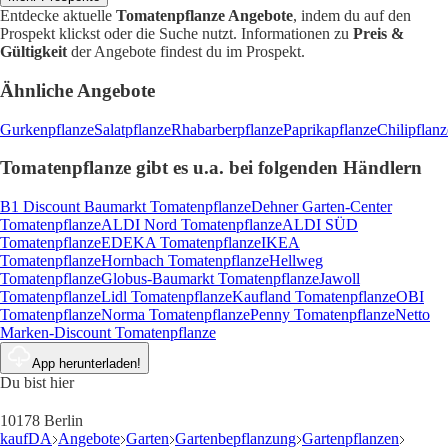
Entdecke aktuelle
Tomatenpflanze Angebote
, indem du auf den
Prospekt klickst oder die Suche nutzt. Informationen zu
Preis &
Gültigkeit
der Angebote findest du im Prospekt.
Ähnliche Angebote
Gurkenpflanze
Salatpflanze
Rhabarberpflanze
Paprikapflanze
Chilipflanz
Tomatenpflanze gibt es u.a. bei folgenden Händlern
B1 Discount Baumarkt Tomatenpflanze
Dehner Garten-Center
Tomatenpflanze
ALDI Nord Tomatenpflanze
ALDI SÜD
Tomatenpflanze
EDEKA Tomatenpflanze
IKEA
Tomatenpflanze
Hornbach Tomatenpflanze
Hellweg
Tomatenpflanze
Globus-Baumarkt Tomatenpflanze
Jawoll
Tomatenpflanze
Lidl Tomatenpflanze
Kaufland Tomatenpflanze
OBI
Tomatenpflanze
Norma Tomatenpflanze
Penny Tomatenpflanze
Netto
Marken-Discount Tomatenpflanze
App herunterladen!
Du bist hier
10178 Berlin
kaufDA
Angebote
Garten
Gartenbepflanzung
Gartenpflanzen