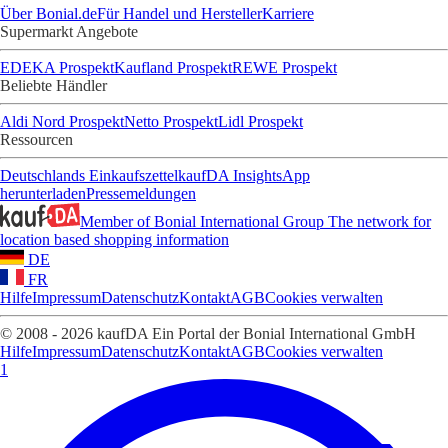
Über Bonial.de
Für Handel und Hersteller
Karriere
Supermarkt Angebote
EDEKA Prospekt
Kaufland Prospekt
REWE Prospekt
Beliebte Händler
Aldi Nord Prospekt
Netto Prospekt
Lidl Prospekt
Ressourcen
Deutschlands Einkaufszettel
kaufDA Insights
App
herunterladen
Pressemeldungen
Member of Bonial International Group
The network for
location based shopping information
DE
FR
Hilfe
Impressum
Datenschutz
Kontakt
AGB
Cookies verwalten
© 2008 - 2026 kaufDA Ein Portal der Bonial International GmbH
Hilfe
Impressum
Datenschutz
Kontakt
AGB
Cookies verwalten
1