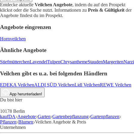
Entdecke aktuelle
Veilchen Angebote
, indem du auf den Prospekt
klickst oder die Suche nutzt. Informationen zu
Preis & Gültigkeit
der
Angebote findest du im Prospekt.
Angebote eingrenzen
Hornveilchen
Ähnliche Angebote
Stiefmütterchen
Lavendel
Tulpen
Chrysantheme
Stauden
Margeriten
Narzi
Veilchen gibt es u.a. bei folgenden Händlern
EDEKA Veilchen
ALDI SÜD Veilchen
Lidl Veilchen
REWE Veilchen
App herunterladen!
Du bist hier
10178 Berlin
kaufDA
Angebote
Garten
Gartenbepflanzung
Gartenpflanzen
Pflanzen
Blumen
Veilchen Angebote & Preis
Unternehmen