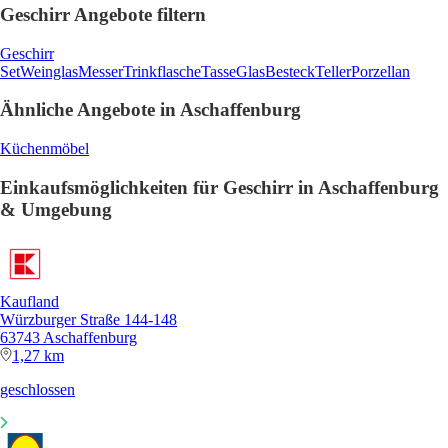
Geschirr Angebote filtern
Geschirr
Set
Weinglas
Messer
Trinkflasche
Tasse
Glas
Besteck
Teller
Porzellan
Ähnliche Angebote in Aschaffenburg
Küchenmöbel
Einkaufsmöglichkeiten für Geschirr in Aschaffenburg
& Umgebung
Kaufland
Würzburger Straße 144-148
63743 Aschaffenburg
1,27 km
geschlossen