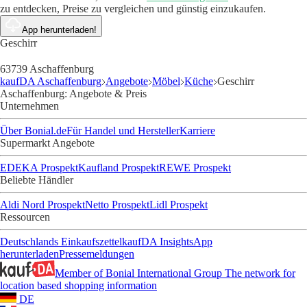
zu entdecken, Preise zu vergleichen und günstig einzukaufen.
App herunterladen!
Geschirr
63739 Aschaffenburg
kaufDA Aschaffenburg
Angebote
Möbel
Küche
Geschirr
Aschaffenburg: Angebote & Preis
Unternehmen
Über Bonial.de
Für Handel und Hersteller
Karriere
Supermarkt Angebote
EDEKA Prospekt
Kaufland Prospekt
REWE Prospekt
Beliebte Händler
Aldi Nord Prospekt
Netto Prospekt
Lidl Prospekt
Ressourcen
Deutschlands Einkaufszettel
kaufDA Insights
App
herunterladen
Pressemeldungen
Member of Bonial International Group
The network for
location based shopping information
DE