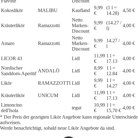
Flavour
Discount
9,99
(1 l =
Kokoslikör
MALIBU
Kaufland
4,50 €
€
14.28)
Netto
9,99
(14.27 /
Kräuterlikör
Ramazzotti
Marken-
4,00 €
€
l)
Discount
Netto
9,99
14.27 /
Amaro
Ramazzotti
Marken-
4,00 €
€
l
Discount
11,99
1 l =
LICOR 43
Lidl
4,00 €
€
17.13
Nordischer
8,99
1 l =
ANDALÖ
Lidl
4,00 €
Sanddorn-Aperitif
€
12.84
9,99
1 l =
Likör
RAMAZZOTTI
Lidl
4,00 €
€
14.27
11,99
1 l =
Kräuterlikör
UNICUM
Lidl
4,00 €
€
17.13
Limoncino
10,99
1 l =
tegut
4,00 €
dell'Isola
€
15,70 €
* Der Preis der gezeigten Likör Angebote kann regionale Unterschiede
aufweisen.
Werde benachrichtigt, sobald neue Likör Angebote da sind.
1