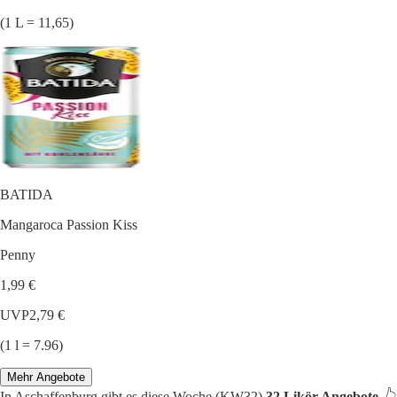
(1 L = 11,65)
BATIDA
Mangaroca Passion Kiss
Penny
1,99 €
UVP
2,79 €
(1 l = 7.96)
Mehr Angebote
In Aschaffenburg gibt es diese Woche (KW32)
32 Likör Angebote.
👆