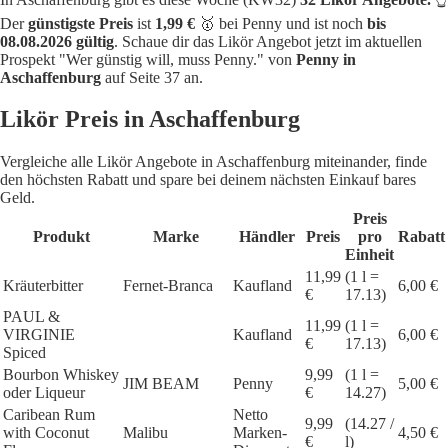
Der
günstigste Preis
ist
1,99 €
🥇 bei Penny und ist noch
bis
08.08.2026 gültig
. Schaue dir das Likör Angebot jetzt im aktuellen
Prospekt "Wer günstig will, muss Penny." von
Penny in
Aschaffenburg
auf Seite 37 an.
Likör Preis in Aschaffenburg
Vergleiche alle Likör Angebote in Aschaffenburg miteinander, finde
den höchsten Rabatt und spare bei deinem nächsten Einkauf bares
Geld.
Preis
Produkt
Marke
Händler
Preis
pro
Rabatt
Einheit
11,99
(1 l =
Kräuterbitter
Fernet-Branca
Kaufland
6,00 €
€
17.13)
PAUL &
11,99
(1 l =
VIRGINIE
Kaufland
6,00 €
€
17.13)
Spiced
Bourbon Whiskey
9,99
(1 l =
JIM BEAM
Penny
5,00 €
oder Liqueur
€
14.27)
Caribean Rum
Netto
9,99
(14.27 /
with Coconut
Malibu
Marken-
4,50 €
€
l)