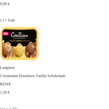
0,99 €
1 l = 0.66
Langnese
Cremissimo Haselnuss Vanilla Schokolade
REWE
1,59 €
(1 l = 1.22)