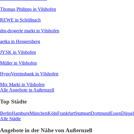
Thomas Philipps
in Vilshofen
REWE
in Schöllnach
dm-drogerie markt
in Vilshofen
aetka
in Hengersberg
JYSK
in Vilshofen
Müller
in Vilshofen
HypoVereinsbank
in Vilshofen
Mix Markt
in Vilshofen
Alle Angebote in Außernzell
Top Städte
Berlin
Hamburg
München
Köln
Frankfurt
Stuttgart
Dortmund
Essen
Düssel
Alle Städte
Angebote in der Nähe von Außernzell