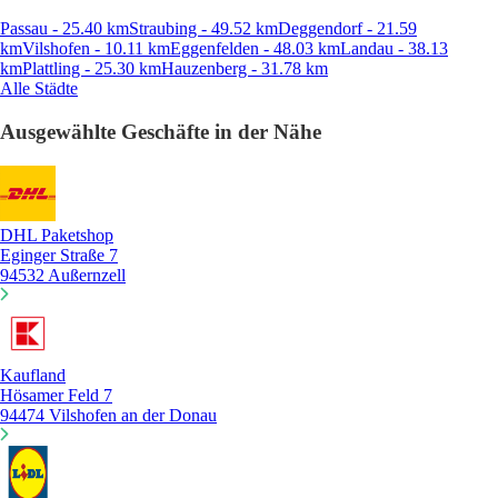
Passau - 25.40 km
Straubing - 49.52 km
Deggendorf - 21.59
km
Vilshofen - 10.11 km
Eggenfelden - 48.03 km
Landau - 38.13
km
Plattling - 25.30 km
Hauzenberg - 31.78 km
Alle Städte
Ausgewählte Geschäfte in der Nähe
DHL Paketshop
Eginger Straße 7
94532 Außernzell
Kaufland
Hösamer Feld 7
94474 Vilshofen an der Donau