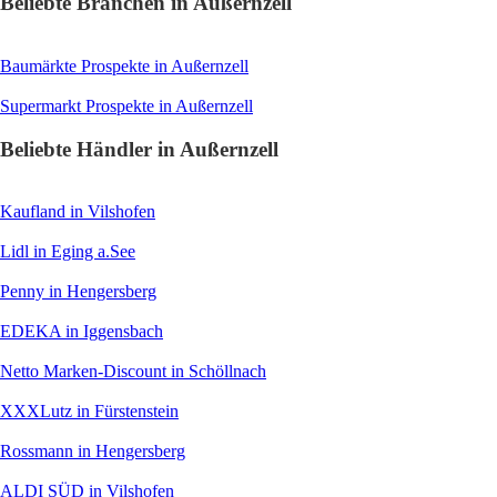
Beliebte Branchen in Außernzell
Baumärkte
Prospekte in Außernzell
Supermarkt
Prospekte in Außernzell
Beliebte Händler in Außernzell
Kaufland
in Vilshofen
Lidl
in Eging a.See
Penny
in Hengersberg
EDEKA
in Iggensbach
Netto Marken-Discount
in Schöllnach
XXXLutz
in Fürstenstein
Rossmann
in Hengersberg
ALDI SÜD
in Vilshofen