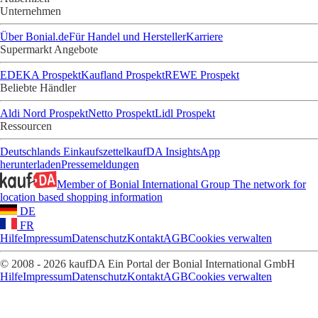
Unternehmen
Über Bonial.de
Für Handel und Hersteller
Karriere
Supermarkt Angebote
EDEKA Prospekt
Kaufland Prospekt
REWE Prospekt
Beliebte Händler
Aldi Nord Prospekt
Netto Prospekt
Lidl Prospekt
Ressourcen
Deutschlands Einkaufszettel
kaufDA Insights
App
herunterladen
Pressemeldungen
Member of Bonial International Group
The network for
location based shopping information
DE
FR
Hilfe
Impressum
Datenschutz
Kontakt
AGB
Cookies verwalten
© 2008 - 2026 kaufDA Ein Portal der Bonial International GmbH
Hilfe
Impressum
Datenschutz
Kontakt
AGB
Cookies verwalten