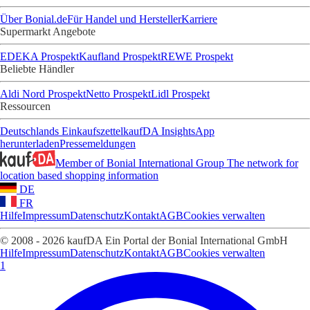
Über Bonial.de
Für Handel und Hersteller
Karriere
Supermarkt Angebote
EDEKA Prospekt
Kaufland Prospekt
REWE Prospekt
Beliebte Händler
Aldi Nord Prospekt
Netto Prospekt
Lidl Prospekt
Ressourcen
Deutschlands Einkaufszettel
kaufDA Insights
App
herunterladen
Pressemeldungen
Member of Bonial International Group
The network for
location based shopping information
DE
FR
Hilfe
Impressum
Datenschutz
Kontakt
AGB
Cookies verwalten
© 2008 - 2026 kaufDA Ein Portal der Bonial International GmbH
Hilfe
Impressum
Datenschutz
Kontakt
AGB
Cookies verwalten
1