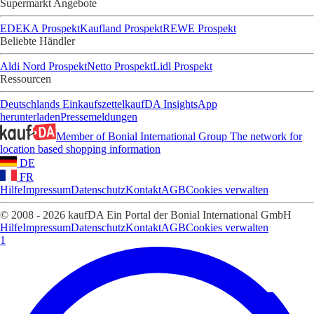
Supermarkt Angebote
EDEKA Prospekt
Kaufland Prospekt
REWE Prospekt
Beliebte Händler
Aldi Nord Prospekt
Netto Prospekt
Lidl Prospekt
Ressourcen
Deutschlands Einkaufszettel
kaufDA Insights
App
herunterladen
Pressemeldungen
Member of Bonial International Group
The network for
location based shopping information
DE
FR
Hilfe
Impressum
Datenschutz
Kontakt
AGB
Cookies verwalten
© 2008 - 2026 kaufDA Ein Portal der Bonial International GmbH
Hilfe
Impressum
Datenschutz
Kontakt
AGB
Cookies verwalten
1