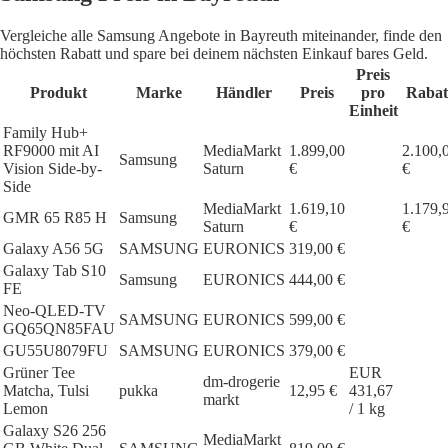
Vergleiche alle Samsung Angebote in Bayreuth miteinander, finde den
höchsten Rabatt und spare bei deinem nächsten Einkauf bares Geld.
Preis
Produkt
Marke
Händler
Preis
pro
Rabat
Einheit
Family Hub+
RF9000 mit AI
MediaMarkt
1.899,00
2.100,
Samsung
Vision Side-by-
Saturn
€
€
Side
MediaMarkt
1.619,10
1.179,
GMR 65 R85 H
Samsung
Saturn
€
€
Galaxy A56 5G
SAMSUNG
EURONICS
319,00 €
Galaxy Tab S10
Samsung
EURONICS
444,00 €
FE
Neo-QLED-TV
SAMSUNG
EURONICS
599,00 €
GQ65QN85FAU
GU55U8079FU
SAMSUNG
EURONICS
379,00 €
Grüner Tee
EUR
dm-drogerie
Matcha, Tulsi
pukka
12,95 €
431,67
markt
Lemon
/ 1 kg
Galaxy S26 256
MediaMarkt