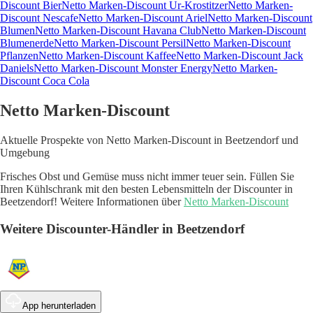
Discount Bier
Netto Marken-Discount Ur-Krostitzer
Netto Marken-
Discount Nescafe
Netto Marken-Discount Ariel
Netto Marken-Discount
Blumen
Netto Marken-Discount Havana Club
Netto Marken-Discount
Blumenerde
Netto Marken-Discount Persil
Netto Marken-Discount
Pflanzen
Netto Marken-Discount Kaffee
Netto Marken-Discount Jack
Daniels
Netto Marken-Discount Monster Energy
Netto Marken-
Discount Coca Cola
Netto Marken-Discount
Aktuelle Prospekte von Netto Marken-Discount in Beetzendorf und
Umgebung
Frisches Obst und Gemüse muss nicht immer teuer sein. Füllen Sie
Ihren Kühlschrank mit den besten Lebensmitteln der Discounter in
Beetzendorf! Weitere Informationen über
Netto Marken-Discount
Weitere Discounter-Händler in Beetzendorf
App herunterladen