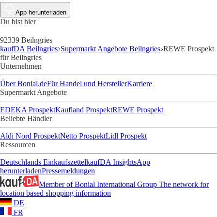
App herunterladen
Du bist hier
92339 Beilngries
kaufDA Beilngries
Supermarkt Angebote Beilngries
REWE Prospekt
für Beilngries
Unternehmen
Über Bonial.de
Für Handel und Hersteller
Karriere
Supermarkt Angebote
EDEKA Prospekt
Kaufland Prospekt
REWE Prospekt
Beliebte Händler
Aldi Nord Prospekt
Netto Prospekt
Lidl Prospekt
Ressourcen
Deutschlands Einkaufszettel
kaufDA Insights
App
herunterladen
Pressemeldungen
Member of Bonial International Group
The network for
location based shopping information
DE
FR