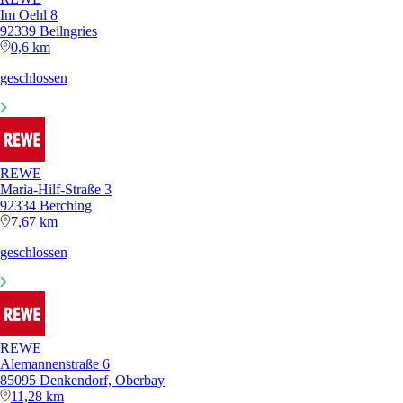
Im Oehl 8
92339 Beilngries
0,6 km
geschlossen
REWE
Maria-Hilf-Straße 3
92334 Berching
7,67 km
geschlossen
REWE
Alemannenstraße 6
85095 Denkendorf, Oberbay
11,28 km