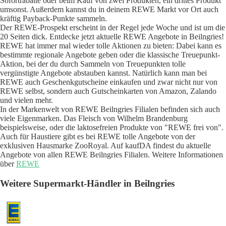
Sofortrabatte oder beim Kauf von zwei Produkten, ein drittes Produkt
umsonst. Außerdem kannst du in deinem REWE Markt vor Ort auch
kräftig Payback-Punkte sammeln.
Der REWE-Prospekt erscheint in der Regel jede Woche und ist um die
20 Seiten dick. Entdecke jetzt aktuelle REWE Angebote in Beilngries!
REWE hat immer mal wieder tolle Aktionen zu bieten: Dabei kann es
bestimmte regionale Angebote geben oder die klassische Treuepunkt-
Aktion, bei der du durch Sammeln von Treuepunkten tolle
vergünstigte Angebote abstauben kannst. Natürlich kann man bei
REWE auch Geschenkgutscheine einkaufen und zwar nicht nur von
REWE selbst, sondern auch Gutscheinkarten von Amazon, Zalando
und vielen mehr.
In der Markenwelt von REWE Beilngries Filialen befinden sich auch
viele Eigenmarken. Das Fleisch von Wilhelm Brandenburg
beispielsweise, oder die laktosefreien Produkte von "REWE frei von".
Auch für Haustiere gibt es bei REWE tolle Angebote von der
exklusiven Hausmarke ZooRoyal. Auf kaufDA findest du aktuelle
Angebote von allen REWE Beilngries Filialen. Weitere Informationen
über
REWE
Weitere Supermarkt-Händler in Beilngries