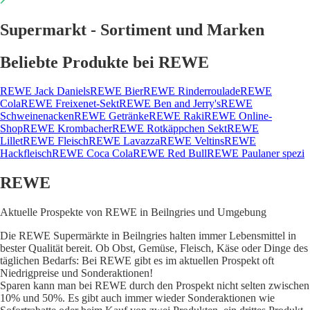
Supermarkt - Sortiment und Marken
Beliebte Produkte bei REWE
REWE Jack Daniels
REWE Bier
REWE Rinderroulade
REWE
Cola
REWE Freixenet-Sekt
REWE Ben and Jerry's
REWE
Schweinenacken
REWE Getränke
REWE Raki
REWE Online-
Shop
REWE Krombacher
REWE Rotkäppchen Sekt
REWE
Lillet
REWE Fleisch
REWE Lavazza
REWE Veltins
REWE
Hackfleisch
REWE Coca Cola
REWE Red Bull
REWE Paulaner spezi
REWE
Aktuelle Prospekte von REWE in Beilngries und Umgebung
Die REWE Supermärkte in Beilngries halten immer Lebensmittel in
bester Qualität bereit. Ob Obst, Gemüse, Fleisch, Käse oder Dinge des
täglichen Bedarfs: Bei REWE gibt es im aktuellen Prospekt oft
Niedrigpreise und Sonderaktionen!
Sparen kann man bei REWE durch den Prospekt nicht selten zwischen
10% und 50%. Es gibt auch immer wieder Sonderaktionen wie