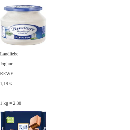
Landliebe
Joghurt
REWE
1,19 €
1 kg = 2.38