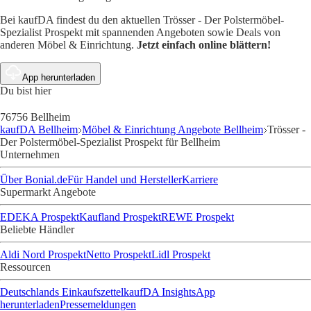
Bei kaufDA findest du den aktuellen Trösser - Der Polstermöbel-
Spezialist Prospekt mit spannenden Angeboten sowie Deals von
anderen Möbel & Einrichtung.
Jetzt einfach online blättern!
App herunterladen
Du bist hier
76756 Bellheim
kaufDA Bellheim
Möbel & Einrichtung Angebote Bellheim
Trösser -
Der Polstermöbel-Spezialist Prospekt für Bellheim
Unternehmen
Über Bonial.de
Für Handel und Hersteller
Karriere
Supermarkt Angebote
EDEKA Prospekt
Kaufland Prospekt
REWE Prospekt
Beliebte Händler
Aldi Nord Prospekt
Netto Prospekt
Lidl Prospekt
Ressourcen
Deutschlands Einkaufszettel
kaufDA Insights
App
herunterladen
Pressemeldungen