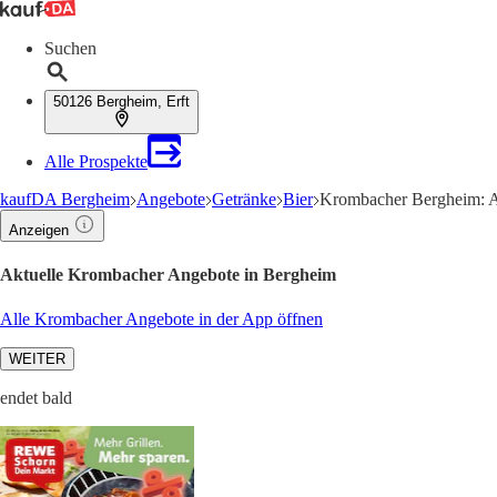
Suchen
50126 Bergheim, Erft
Alle Prospekte
kaufDA Bergheim
Angebote
Getränke
Bier
Krombacher Bergheim: A
Anzeigen
Aktuelle Krombacher Angebote in Bergheim
Alle Krombacher Angebote in der App öffnen
WEITER
endet bald