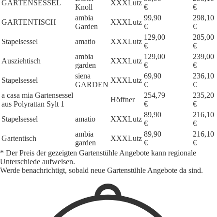
GARTENSESSEL
XXXLutz
Knoll
€
€
ambia
99,90
298,10
GARTENTISCH
XXXLutz
Garden
€
€
129,00
285,00
Stapelsessel
amatio
XXXLutz
€
€
ambia
129,00
239,00
Ausziehtisch
XXXLutz
garden
€
€
siena
69,90
236,10
Stapelsessel
XXXLutz
GARDEN
€
€
a casa mia Gartensessel
254,79
235,20
Höffner
aus Polyrattan Sylt 1
€
€
89,90
216,10
Stapelsessel
amatio
XXXLutz
€
€
ambia
89,90
216,10
Gartentisch
XXXLutz
garden
€
€
* Der Preis der gezeigten Gartenstühle Angebote kann regionale
Unterschiede aufweisen.
Werde benachrichtigt, sobald neue Gartenstühle Angebote da sind.
1