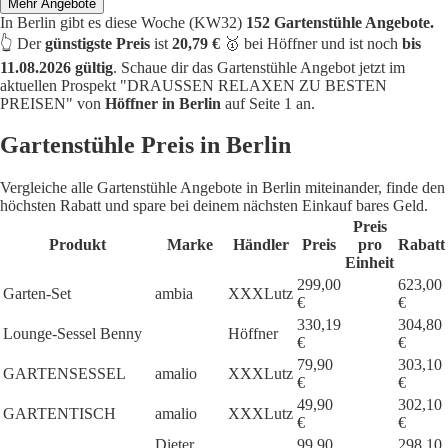
Mehr Angebote
In Berlin gibt es diese Woche (KW32)
152 Gartenstühle Angebote.
👆 Der
günstigste Preis
ist
20,79 €
🥇 bei Höffner und ist noch
bis
11.08.2026 gültig
. Schaue dir das Gartenstühle Angebot jetzt im
aktuellen Prospekt "DRAUSSEN RELAXEN ZU BESTEN
PREISEN" von
Höffner in Berlin
auf Seite 1 an.
Gartenstühle Preis in Berlin
Vergleiche alle Gartenstühle Angebote in Berlin miteinander, finde den
höchsten Rabatt und spare bei deinem nächsten Einkauf bares Geld.
Preis
Produkt
Marke
Händler
Preis
pro
Rabatt
Einheit
299,00
623,00
Garten-Set
ambia
XXXLutz
€
€
330,19
304,80
Lounge-Sessel Benny
Höffner
€
€
79,90
303,10
GARTENSESSEL
amalio
XXXLutz
€
€
49,90
302,10
GARTENTISCH
amalio
XXXLutz
€
€
Dieter
99,90
298,10