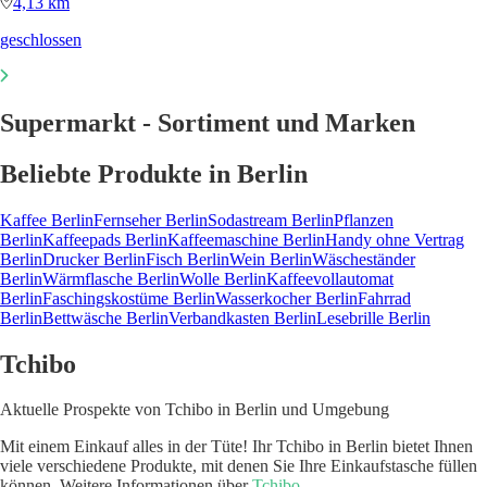
4,13 km
geschlossen
Supermarkt - Sortiment und Marken
Beliebte Produkte in Berlin
Kaffee Berlin
Fernseher Berlin
Sodastream Berlin
Pflanzen
Berlin
Kaffeepads Berlin
Kaffeemaschine Berlin
Handy ohne Vertrag
Berlin
Drucker Berlin
Fisch Berlin
Wein Berlin
Wäscheständer
Berlin
Wärmflasche Berlin
Wolle Berlin
Kaffeevollautomat
Berlin
Faschingskostüme Berlin
Wasserkocher Berlin
Fahrrad
Berlin
Bettwäsche Berlin
Verbandkasten Berlin
Lesebrille Berlin
Tchibo
Aktuelle Prospekte von Tchibo in Berlin und Umgebung
Mit einem Einkauf alles in der Tüte! Ihr Tchibo in Berlin bietet Ihnen
viele verschiedene Produkte, mit denen Sie Ihre Einkaufstasche füllen
können. Weitere Informationen über
Tchibo