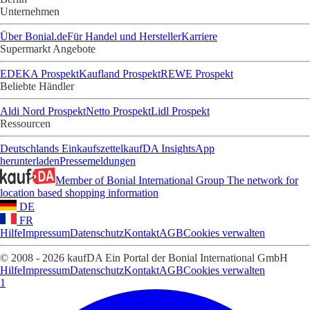
Unternehmen
Über Bonial.de
Für Handel und Hersteller
Karriere
Supermarkt Angebote
EDEKA Prospekt
Kaufland Prospekt
REWE Prospekt
Beliebte Händler
Aldi Nord Prospekt
Netto Prospekt
Lidl Prospekt
Ressourcen
Deutschlands Einkaufszettel
kaufDA Insights
App
herunterladen
Pressemeldungen
Member of Bonial International Group
The network for
location based shopping information
DE
FR
Hilfe
Impressum
Datenschutz
Kontakt
AGB
Cookies verwalten
© 2008 - 2026 kaufDA Ein Portal der Bonial International GmbH
Hilfe
Impressum
Datenschutz
Kontakt
AGB
Cookies verwalten
1